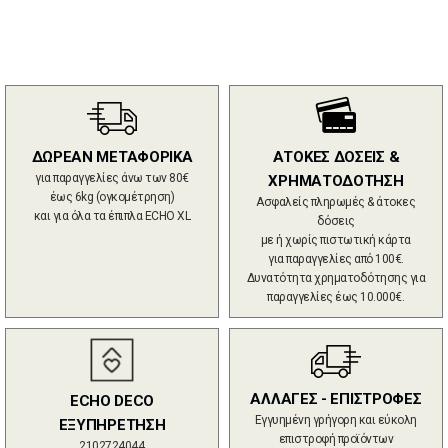
ΔΩΡΕΑΝ ΜΕΤΑΦΟΡΙΚΑ
ΑΤΟΚΕΣ ΔΟΣΕΙΣ &
για παραγγελίες άνω των 80€
ΧΡΗΜΑΤΟΔΟΤΗΣΗ
έως 6kg (ογκομέτρηση)
Ασφαλείς πληρωμές & άτοκες
και για όλα τα έπιπλα ECHO XL
δόσεις
με ή χωρίς πιστωτική κάρτα
για παραγγελίες από 100€.
Δυνατότητα χρηματοδότησης για
παραγγελίες έως 10.000€.
ΑΛΛΑΓΕΣ - ΕΠΙΣΤΡΟΦΕΣ
ECHO DECO
Εγγυημένη γρήγορη και εύκολη
ΕΞΥΠΗΡΕΤΗΣΗ
επιστροφή προϊόντων
2102724044