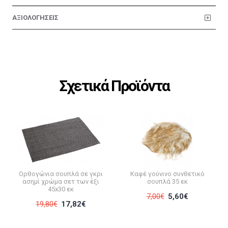
ΑΞΙΟΛΟΓΗΣΕΙΣ
Σχετικά Προϊόντα
Ορθογώνια σουπλά σε γκρι
Καφέ γούνινο συνθετικό
ασημί χρώμα σετ των έξι
σουπλά 35 εκ
45x30 εκ
7,00€
5,60€
19,80€
17,82€