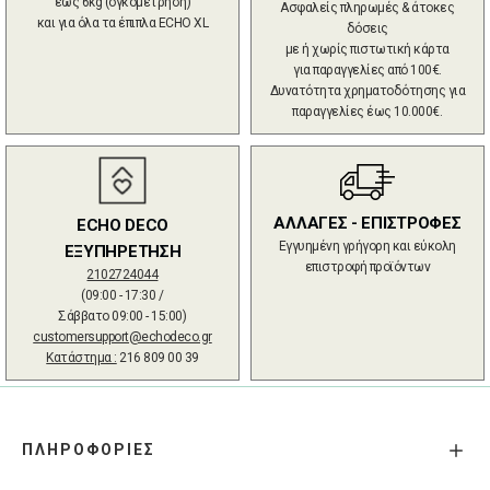
έως 6kg (ογκομέτρηση)
Ασφαλείς πληρωμές & άτοκες
και για όλα τα έπιπλα ECHO XL
δόσεις
με ή χωρίς πιστωτική κάρτα
για παραγγελίες από 100€.
Δυνατότητα χρηματοδότησης για
παραγγελίες έως 10.000€.
ΑΛΛΑΓΕΣ - ΕΠΙΣΤΡΟΦΕΣ
ECHO DECO
Εγγυημένη γρήγορη και εύκολη
ΕΞΥΠΗΡΕΤΗΣΗ
επιστροφή προϊόντων
2102724044
(09:00 - 17:30 /
Σάββατο 09:00 - 15:00)
customersupport@echodeco.gr
Κατάστημα :
216 809 00 39
ΠΛΗΡΟΦΟΡΙΕΣ