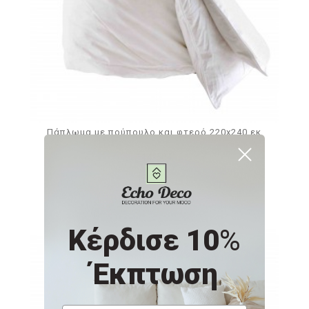
Πάπλωμα με πούπουλο και φτερό 220x240 εκ
114-504
106,56€
Κέρδισε 10
%
Έκπτωση