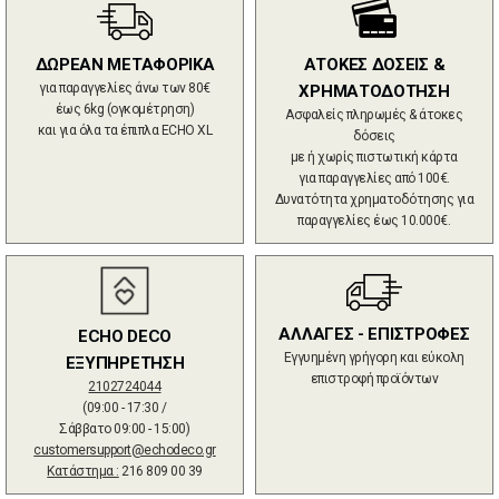
ΔΩΡΕΑΝ ΜΕΤΑΦΟΡΙΚΑ
ΑΤΟΚΕΣ ΔΟΣΕΙΣ &
για παραγγελίες άνω των 80€
ΧΡΗΜΑΤΟΔΟΤΗΣΗ
έως 6kg (ογκομέτρηση)
Ασφαλείς πληρωμές & άτοκες
και για όλα τα έπιπλα ECHO XL
δόσεις
με ή χωρίς πιστωτική κάρτα
για παραγγελίες από 100€.
Δυνατότητα χρηματοδότησης για
παραγγελίες έως 10.000€.
ΑΛΛΑΓΕΣ - ΕΠΙΣΤΡΟΦΕΣ
ECHO DECO
Εγγυημένη γρήγορη και εύκολη
ΕΞΥΠΗΡΕΤΗΣΗ
επιστροφή προϊόντων
2102724044
(09:00 - 17:30 /
Σάββατο 09:00 - 15:00)
customersupport@echodeco.gr
Κατάστημα :
216 809 00 39