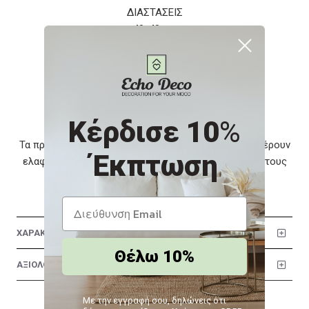
ΔΙΑΣΤΑΣΕΙΣ
40x40 εκ.
ΥΛΙΚΟ
50% chenille acrylic
25% βαμβάκι
25% polyester
Κέρδισε 10
%
Τα προϊόντα και τα χρώματά τους ενδέχεται να διαφέρουν
Έκπτωση
ελαφρώς σε σχέση με τη φωτογραφική απεικόνισή τους
στην οθόνη σας. Το προϊόν διατίθεται από την:
EchoDeco.Gr Ε.Ε. | Διαδικτυακές Πωλήσεις
ΧΑΡΑΚΤΗΡΙΣΤΙΚΑ
Θέλω 10%
ΑΞΙΟΛΟΓΗΣΕΙΣ
Με την εγγραφή σου, δηλώνεις ότι