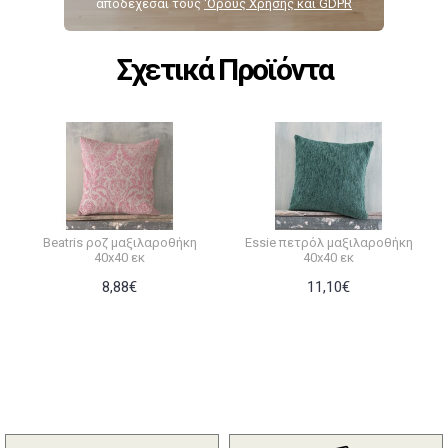
αποδέχεσαι τους
‘Ορους Χρήσης και GDPR
Σχετικά Προϊόντα
Beatris ροζ μαξιλαροθήκη
Essie πετρόλ μαξιλαροθήκη
40x40 εκ
40x40 εκ
8,88€
11,10€