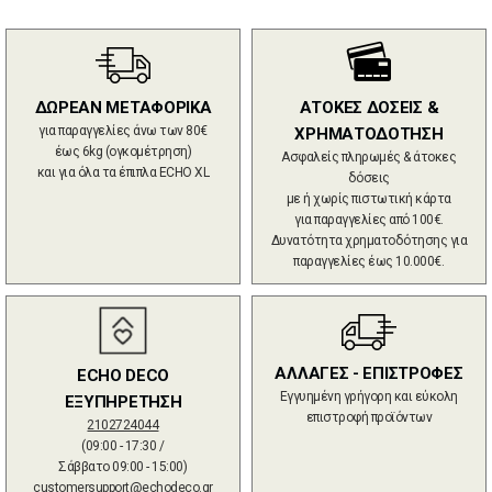
ΔΩΡΕΑΝ ΜΕΤΑΦΟΡΙΚΑ
ΑΤΟΚΕΣ ΔΟΣΕΙΣ &
για παραγγελίες άνω των 80€
ΧΡΗΜΑΤΟΔΟΤΗΣΗ
έως 6kg (ογκομέτρηση)
Ασφαλείς πληρωμές & άτοκες
και για όλα τα έπιπλα ECHO XL
δόσεις
με ή χωρίς πιστωτική κάρτα
για παραγγελίες από 100€.
Δυνατότητα χρηματοδότησης για
παραγγελίες έως 10.000€.
ΑΛΛΑΓΕΣ - ΕΠΙΣΤΡΟΦΕΣ
ECHO DECO
Εγγυημένη γρήγορη και εύκολη
ΕΞΥΠΗΡΕΤΗΣΗ
επιστροφή προϊόντων
2102724044
(09:00 - 17:30 /
Σάββατο 09:00 - 15:00)
customersupport@echodeco.gr