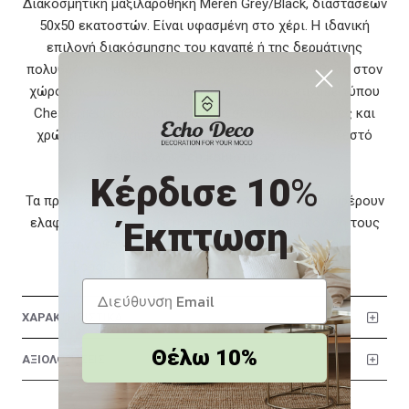
Διακοσμητική μαξιλαροθήκη Meren Grey/Black, διαστάσεων
50x50 εκατοστών. Είναι υφασμένη στο χέρι. Η ιδανική
επιλογή διακόσμησης του καναπέ ή της δερμάτινης
πολυθρόνας σας, θα δώσει μια retro-vintage αίσθηση στον
χώρο σας. Συνδυάζεται με μαύρο και καφέ καναπέ τύπου
Chesterfield καθώς και ριχτάρια σε παρόμοιες υφές και
χρώματα. Απολαύστε το τσάι ή το ποτό σας στο ζεστό
περιβάλλον του καθιστικού σας.
Κέρδισε 10
%
Τα προϊόντα και τα χρώματά τους ενδέχεται να διαφέρουν
ελαφρώς σε σχέση με τη φωτογραφική απεικόνισή τους
Έκπτωση
στην οθόνη σας. Το προϊόν διατίθεται από την:
EchoDeco.Gr Ε.Ε. | Διαδικτυακές Πωλήσεις
ΧΑΡΑΚΤΗΡΙΣΤΙΚΑ
Θέλω 10%
ΑΞΙΟΛΟΓΗΣΕΙΣ