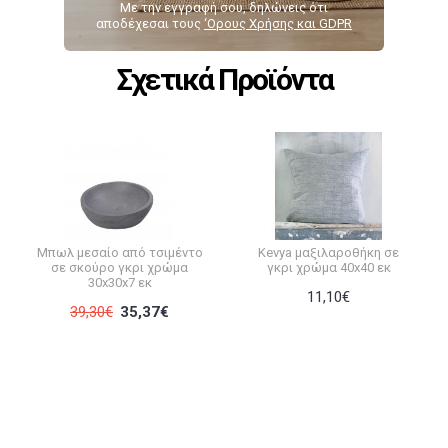
Με την εγγραφή σου, δηλώνεις ότι
αποδέχεσαι τους
‘Ορους Χρήσης και GDPR
Σχετικά Προϊόντα
Μπωλ μεσαίο από τσιμέντο
Kevya μαξιλαροθήκη σε
σε σκούρο γκρι χρώμα
γκρι χρώμα 40x40 εκ
30x30x7 εκ
11,10€
39,30€
35,37€