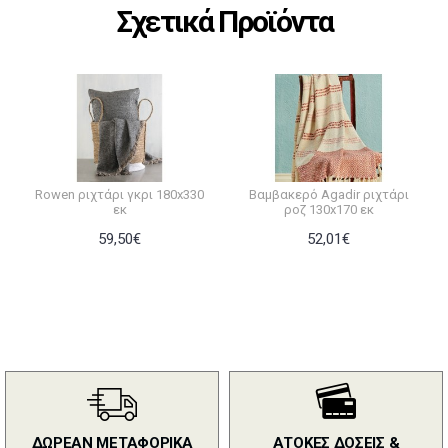
Σχετικά Προϊόντα
Rowen ριχτάρι γκρι 180x330
Βαμβακερό Agadir ριχτάρι
εκ
ροζ 130x170 εκ
59,50€
52,01€
ΔΩΡΕΑΝ ΜΕΤΑΦΟΡΙΚΑ
ΑΤΟΚΕΣ ΔΟΣΕΙΣ &