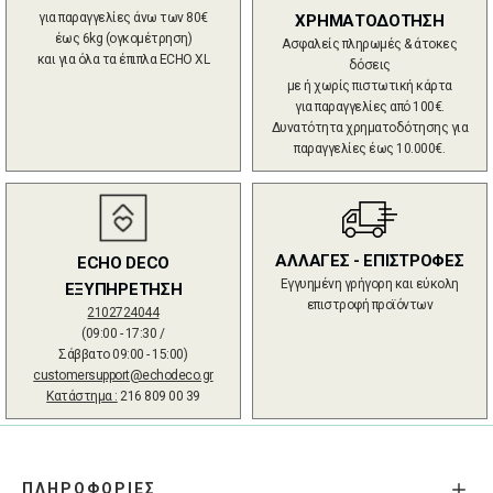
για παραγγελίες άνω των 80€
ΧΡΗΜΑΤΟΔΟΤΗΣΗ
έως 6kg (ογκομέτρηση)
Ασφαλείς πληρωμές & άτοκες
και για όλα τα έπιπλα ECHO XL
δόσεις
με ή χωρίς πιστωτική κάρτα
για παραγγελίες από 100€.
Δυνατότητα χρηματοδότησης για
παραγγελίες έως 10.000€.
ΑΛΛΑΓΕΣ - ΕΠΙΣΤΡΟΦΕΣ
ECHO DECO
Εγγυημένη γρήγορη και εύκολη
ΕΞΥΠΗΡΕΤΗΣΗ
επιστροφή προϊόντων
2102724044
(09:00 - 17:30 /
Σάββατο 09:00 - 15:00)
customersupport@echodeco.gr
Κατάστημα :
216 809 00 39
ΠΛΗΡΟΦΟΡΙΕΣ