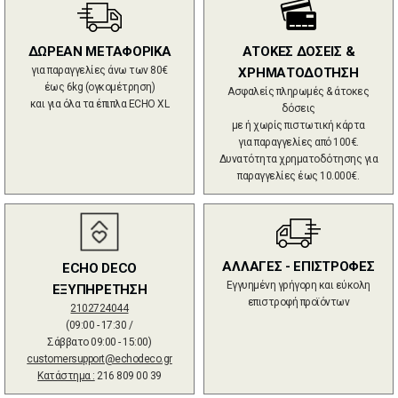
ΔΩΡΕΑΝ ΜΕΤΑΦΟΡΙΚΑ
ΑΤΟΚΕΣ ΔΟΣΕΙΣ &
για παραγγελίες άνω των 80€
ΧΡΗΜΑΤΟΔΟΤΗΣΗ
έως 6kg (ογκομέτρηση)
Ασφαλείς πληρωμές & άτοκες
και για όλα τα έπιπλα ECHO XL
δόσεις
με ή χωρίς πιστωτική κάρτα
για παραγγελίες από 100€.
Δυνατότητα χρηματοδότησης για
παραγγελίες έως 10.000€.
ΑΛΛΑΓΕΣ - ΕΠΙΣΤΡΟΦΕΣ
ECHO DECO
Εγγυημένη γρήγορη και εύκολη
ΕΞΥΠΗΡΕΤΗΣΗ
επιστροφή προϊόντων
2102724044
(09:00 - 17:30 /
Σάββατο 09:00 - 15:00)
customersupport@echodeco.gr
Κατάστημα :
216 809 00 39