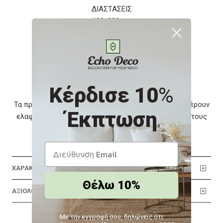
ΔΙΑΣΤΑΣΕΙΣ
180x280 εκ.
ΥΛΙΚΟ
55% chenille
25% βαμβάκι
20% polyester
Κέρδισε 10
%
Τα προϊόντα και τα χρώματά τους ενδέχεται να διαφέρουν
Έκπτωση
ελαφρώς σε σχέση με τη φωτογραφική απεικόνισή τους
στην οθόνη σας. Το προϊόν διατίθεται από την:
EchoDeco.Gr Ε.Ε. | Διαδικτυακές Πωλήσεις
ΧΑΡΑΚΤΗΡΙΣΤΙΚΑ
Θέλω 10%
ΑΞΙΟΛΟΓΗΣΕΙΣ
Με την εγγραφή σου, δηλώνεις ότι