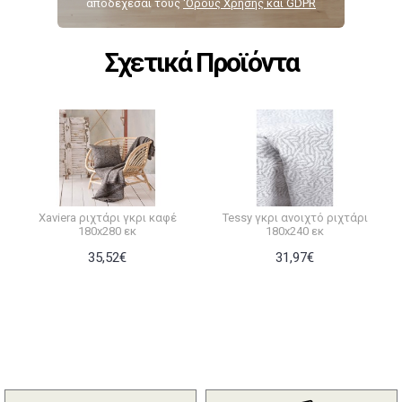
αποδέχεσαι τους
‘Ορους Χρήσης και GDPR
Σχετικά Προϊόντα
Xaviera ριχτάρι γκρι καφέ
Tessy γκρι ανοιχτό ριχτάρι
180x280 εκ
180x240 εκ
35,52€
31,97€