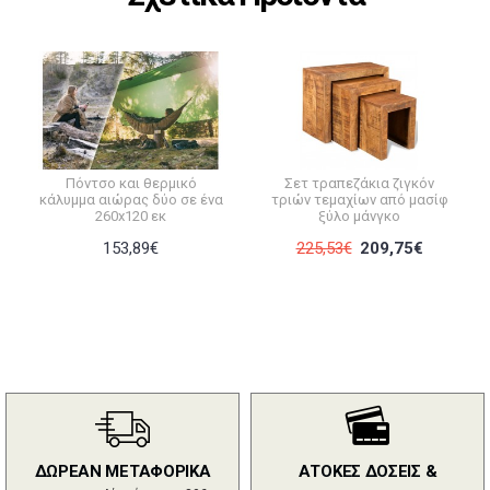
Πόντσο και θερμικό
Σετ τραπεζάκια ζιγκόν
κάλυμμα αιώρας δύο σε ένα
τριών τεμαχίων από μασίφ
260x120 εκ
ξύλο μάνγκο
153,89€
225,53€
209,75€
ΔΩΡΕΑΝ ΜΕΤΑΦΟΡΙΚΑ
ΑΤΟΚΕΣ ΔΟΣΕΙΣ &