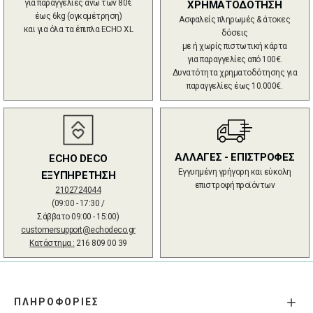
για παραγγελίες άνω των 80€
ΧΡΗΜΑΤΟΔΟΤΗΣΗ
έως 6kg (ογκομέτρηση)
Ασφαλείς πληρωμές & άτοκες
και για όλα τα έπιπλα ECHO XL
δόσεις
με ή χωρίς πιστωτική κάρτα
για παραγγελίες από 100€.
Δυνατότητα χρηματοδότησης για
παραγγελίες έως 10.000€.
ΑΛΛΑΓΕΣ - ΕΠΙΣΤΡΟΦΕΣ
ECHO DECO
Εγγυημένη γρήγορη και εύκολη
ΕΞΥΠΗΡΕΤΗΣΗ
επιστροφή προϊόντων
2102724044
(09:00 - 17:30 /
Σάββατο 09:00 - 15:00)
customersupport@echodeco.gr
Κατάστημα :
216 809 00 39
ΠΛΗΡΟΦΟΡΙΕΣ