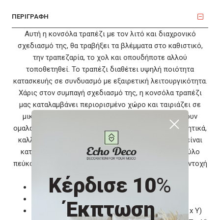
ΠΕΡΙΓΡΑΦΗ
Αυτή η κονσόλα τραπέζι με τον λιτό και διαχρονικό
σχεδιασμό της, θα τραβήξει τα βλέμματα στο καθιστικό,
την τραπεζαρία, το χολ και οπουδήποτε αλλού
τοποθετηθεί. Το τραπέζι διαθέτει υψηλή ποιότητα
κατασκευής σε συνδυασμό με εξαιρετική λειτουργικότητα.
Χάρις στον συμπαγή σχεδιασμό της, η κονσόλα τραπέζι
μας καταλαμβάνει περιορισμένο χώρο και ταιριάζει σε
μικρότερες περιοχές. Τα δύο συρτάρια που ανοίγουν
ομαλά, σας προσφέρουν επιπλέον χώρο για διακοσμητικά,
καλλυντικά και άλλα αντικείμενα. Αυτή η τουαλέτα είναι
κατασκευασμένη από υψηλής ποιότητας MDF και ξύλο
πεύκου με λευκό φινίρισμα, που της διασφαλίζουν αντοχή
και μακροχρόνια χρήση.
Κέρδισε 10
%
Χρώμα: Λευκό
Υλικό: MDF + ξύλο πεύκου
Έκπτωση
Συνολικές διαστάσεις: 79 x 30 x 74 εκ. (Μ x Π x Υ)