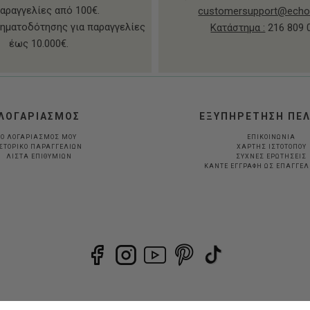
παραγγελίες από 100€.
customersupport@echo
ηματοδότησης για παραγγελίες
Κατάστημα :
216 809 
έως 10.000€.
ΛΟΓΑΡΙΑΣΜΟΣ
ΕΞΥΠΗΡΕΤΗΣΗ ΠΕ
Ο ΛΟΓΑΡΙΑΣΜΟΣ ΜΟΥ
ΕΠΙΚΟΙΝΩΝΙΑ
ΣΤΟΡΙΚΟ ΠΑΡΑΓΓΕΛΙΩΝ
ΧΑΡΤΗΣ ΙΣΤΟΤΟΠΟΥ
ΛΙΣΤΑ ΕΠΙΘΥΜΙΩΝ
ΣΥΧΝΕΣ ΕΡΩΤΗΣΕΙΣ
ΚΆΝΤΕ ΕΓΓΡΑΦΉ ΩΣ ΕΠΑΓΓΕ