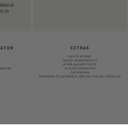
deco.gr
00 39
ΛΑΤΩΝ
EXTRAS
ΟΔΗΓΟΙ ΑΓΟΡΑΣ
ΟΔΗΓΟΙ ΔΙΑΚΟΣΜΗΣΗΣ
ΑΓΟΡΑ ΔΩΡΟΕΠΙΤΑΓΗΣ
ΛΜΑΤΊΑΣ
ΧΡΙΣΤΟΥΓΕΝΝΙΑΤΙΚΑ
ΠΑΣΧΑΛΙΝΑ
ΕΝΩΝΟΥΜΕ ΤΙΣ ΔΥΝΑΜΕΙΣ ΜΑΣ ΜΕ ΤΗΝ ALL FOR BLUE!