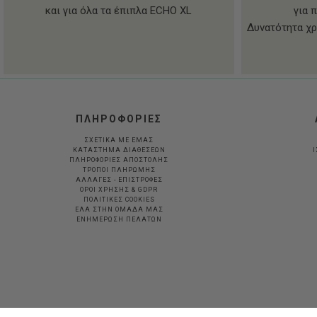
και για όλα τα έπιπλα ECHO XL
για 
Δυνατότητα χρ
ΠΛΗΡΟΦΟΡΙΕΣ
ΣΧΕΤΙΚΑ ΜΕ ΕΜΑΣ
ΚΑΤΑΣΤΗΜΑ ΔΙΑΘΕΣΕΩΝ
Ι
ΠΛΗΡΟΦΟΡΙΕΣ ΑΠΟΣΤΟΛΗΣ
ΤΡΟΠΟΙ ΠΛΗΡΩΜΗΣ
ΑΛΛΑΓΕΣ - ΕΠΙΣΤΡΟΦΕΣ
ΟΡΟΙ ΧΡΗΣΗΣ & GDPR
ΠΟΛΙΤΙΚΕΣ COOKIES
ΕΛΑ ΣΤΗΝ ΟΜΑΔΑ ΜΑΣ
ΕΝΗΜΕΡΩΣΗ ΠΕΛΑΤΩΝ