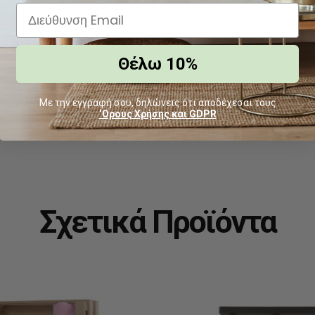
Διαδικτυακές Πωλήσεις.
Θέλω 10%
Με την εγγραφή σου, δηλώνεις ότι αποδέχεσαι τους
‘Ορους Χρήσης και GDPR
Σχετικά Προϊόντα