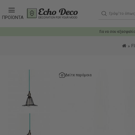
Γράψ'το όπως 
ΠΡΟΪΟΝΤΑ
Για να σου εξασφαλί
F
Δείτε παρόμοια