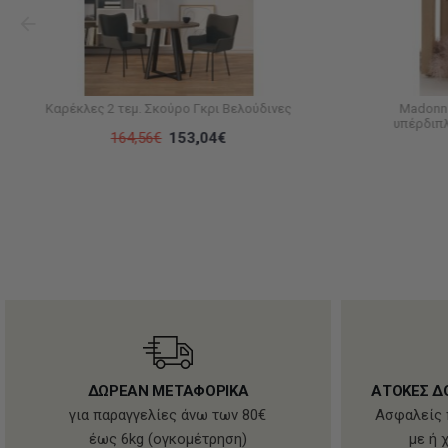
Καρέκλες 2 τεμ. Σκούρο Γκρι Βελούδινες
Madonn
υπέρδιπλ
164,56€
153,04€
ΔΩΡΕΑΝ ΜΕΤΑΦΟΡΙΚΑ
ΑΤΟΚΕΣ Δ
για παραγγελίες άνω των 80€
Ασφαλείς 
έως 6kg (ογκομέτρηση)
με ή 