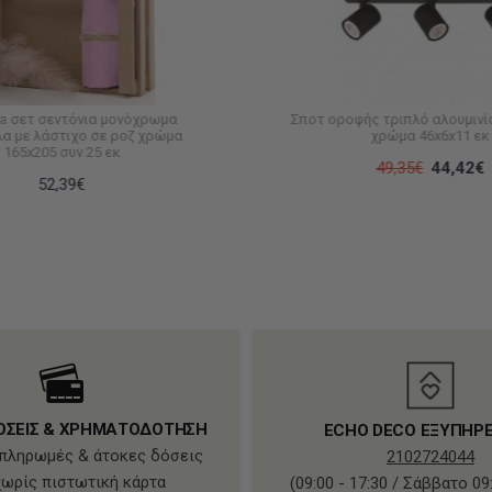
a σετ σεντόνια μονόχρωμα
Σποτ οροφής τριπλό αλουμινί
α με λάστιχο σε ροζ χρώμα
χρώμα 46x6x11 εκ
165x205 συν 25 εκ
49,35€
44,42€
52,39€
ΟΣΕΙΣ & ΧΡΗΜΑΤΟΔΟΤΗΣΗ
ECHO DECO ΕΞΥΠΗΡ
πληρωμές & άτοκες δόσεις
2102724044
χωρίς πιστωτική κάρτα
(09:00 - 17:30 / Σάββατο 09: