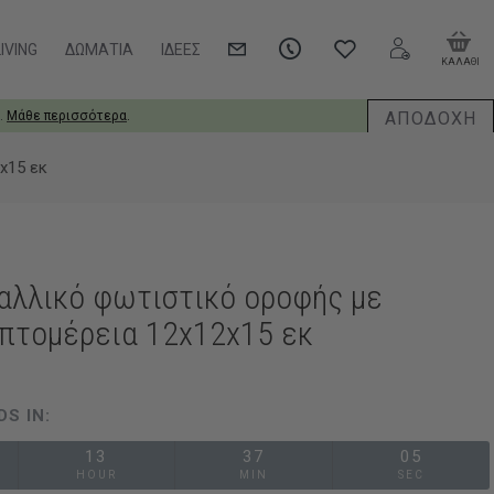
IVING
ΔΩΜΆΤΙΑ
ΙΔΈΕΣ
ΚΑΛΑΘΙ
ΑΠΟΔΟΧΗ
.
Μάθε περισσότερα
.
x15 εκ
ταλλικό φωτιστικό οροφής με
επτομέρεια 12x12x15 εκ
DS IN:
13
37
05
HOUR
MIN
SEC