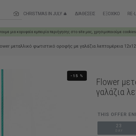
θες..
CHRISTMAS IN JULY 🎄
ΔΙΑΘΈΣΕΙΣ
ΕΞΟΧΙΚΌ
RE-L
σουμε μια κορυφαία εμπειρία περιήγησης στο site μας, χρησιμοποιούμε cookies
lower μεταλλικό φωτιστικό οροφής με γαλάζια λεπτομέρεια 12x12
-15 %
Flower με
γαλάζια λ
THIS OFFER EN
23
DAY