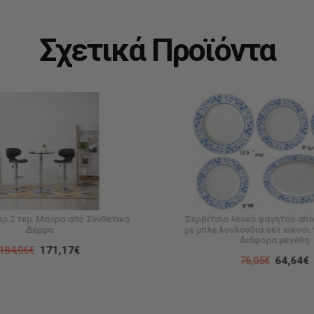
Σχετικά Προϊόντα
ρ 2 τεμ. Μαύρα από Συνθετικό
Σερβίτσιο λευκό φαγητού απ
Δέρμα
με μπλε λουλούδια σετ είκοσι
διάφορα μεγέθη
184,06€
171,17€
76,05€
64,64€