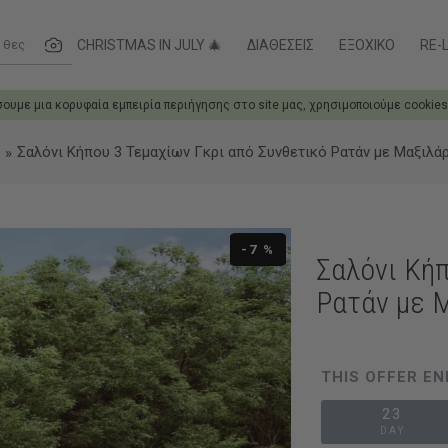
ες....
CHRISTMAS IN JULY 🎄
ΔΙΑΘΈΣΕΙΣ
ΕΞΟΧΙΚΌ
RE-L
σουμε μια κορυφαία εμπειρία περιήγησης στο site μας, χρησιμοποιούμε cookies
Σαλόνι Κήπου 3 Τεμαχίων Γκρι από Συνθετικό Ρατάν με Μαξιλάρ
-7 %
Σαλόνι Κήπ
Ρατάν με 
THIS OFFER EN
23
DAY