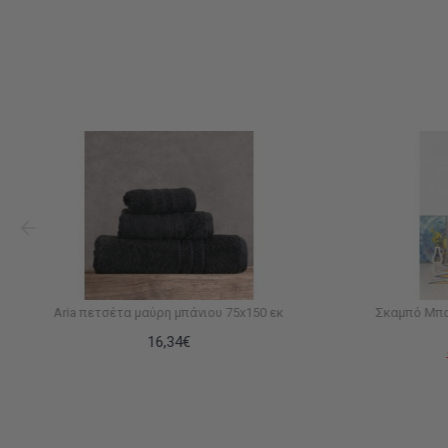
Aria πετσέτα μαύρη μπάνιου 75x150 εκ
Σκαμπό Μπα
16,34€