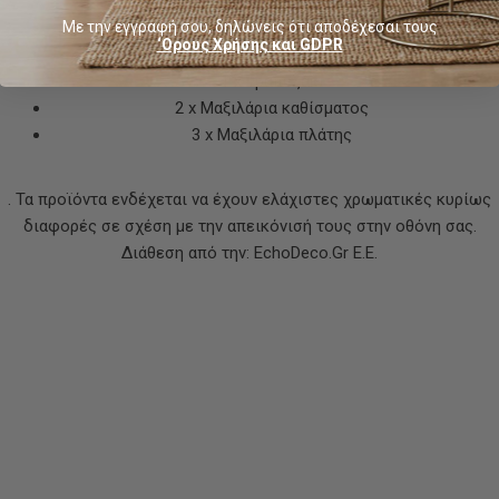
Στην παράδοση περιλαμβάνονται:
Με την εγγραφή σου, δηλώνεις ότι αποδέχεσαι τους
1 x Μεσαίος καναπές
‘Ορους Χρήσης και GDPR
1 x Γωνιακός καναπές
1 x Τραπεζάκι
2 x Μαξιλάρια καθίσματος
3 x Μαξιλάρια πλάτης
. Τα προϊόντα ενδέχεται να έχουν ελάχιστες χρωματικές κυρίως
διαφορές σε σχέση με την απεικόνισή τους στην οθόνη σας.
Διάθεση από την: EchoDeco.Gr E.E.