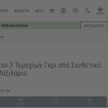
IVING
ΔΩΜΆΤΙΑ
ΙΔΈΕΣ
ΚΑΛΑΘΙ
ΑΠΟΔΟΧΗ
.
Μάθε περισσότερα
.
ια
ου 3 Τεμαχίων Γκρι από Συνθετικό
Μαξιλάρια
DS IN:
09
53
41
HOUR
MIN
SEC