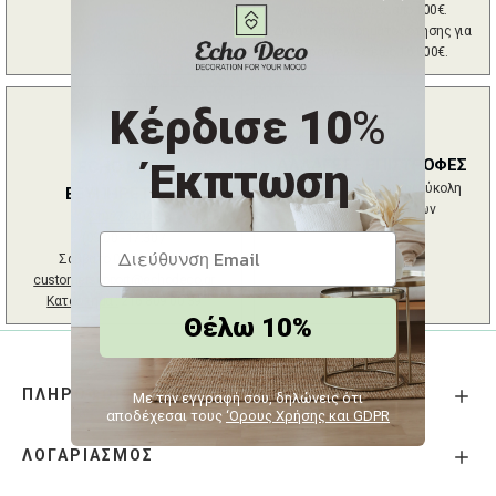
για παραγγελίες από 100€.
Δυνατότητα χρηματοδότησης για
παραγγελίες έως 10.000€.
Κέρδισε 10
%
ΑΛΛΑΓΕΣ - ΕΠΙΣΤΡΟΦΕΣ
Έκπτωση
ECHO DECO
Εγγυημένη γρήγορη και εύκολη
ΕΞΥΠΗΡΕΤΗΣΗ
επιστροφή προϊόντων
2102724044
(09:00 - 17:30 /
Σάββατο 09:00 - 15:00)
customersupport@echodeco.gr
Κατάστημα :
216 809 00 39
Θέλω 10%
ΠΛΗΡΟΦΟΡΙΕΣ
Με την εγγραφή σου, δηλώνεις ότι
αποδέχεσαι τους
‘Ορους Χρήσης και GDPR
ΛΟΓΑΡΙΑΣΜΟΣ