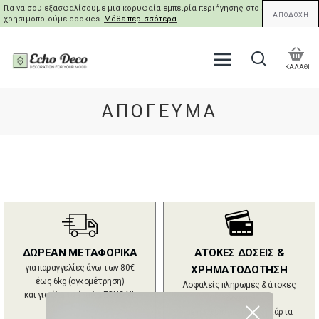
Για να σου εξασφαλίσουμε μια κορυφαία εμπειρία περιήγησης στο site μας,
ΑΠΟΔΟΧΗ
χρησιμοποιούμε cookies.
Μάθε περισσότερα
.
ΚΑΛΑΘΙ
ΑΠΌΓΕΥΜΑ
ΔΩΡΕΑΝ ΜΕΤΑΦΟΡΙΚΑ
ΑΤΟΚΕΣ ΔΟΣΕΙΣ &
για παραγγελίες άνω των 80€
ΧΡΗΜΑΤΟΔΟΤΗΣΗ
έως 6kg (ογκομέτρηση)
Ασφαλείς πληρωμές & άτοκες
και για όλα τα έπιπλα ECHO XL
δόσεις
με ή χωρίς πιστωτική κάρτα