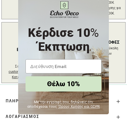
για παραγγελίες από 100€.
Δυνατότητα χρηματοδότησης για
παραγγελίες έως 10.000€.
Κέρδισε 10
%
ΑΛΛΑΓΕΣ - ΕΠΙΣΤΡΟΦΕΣ
Έκπτωση
ECHO DECO
Εγγυημένη γρήγορη και εύκολη
ΕΞΥΠΗΡΕΤΗΣΗ
επιστροφή προϊόντων
2102724044
(09:00 - 17:30 /
Σάββατο 09:00 - 15:00)
customersupport@echodeco.gr
Κατάστημα :
216 809 00 39
Θέλω 10%
ΠΛΗΡΟΦΟΡΙΕΣ
Με την εγγραφή σου, δηλώνεις ότι
αποδέχεσαι τους
‘Ορους Χρήσης και GDPR
ΛΟΓΑΡΙΑΣΜΟΣ