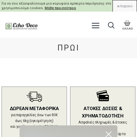
Για να σου εξασφαλίσουμε μια κορυφαία εμπειρία περιήγησης στο site μας,
ΑΠΟΔΟΧΗ
χρησιμοποιούμε cookies.
Μάθε περισσότερα
.
ΚΑΛΑΘΙ
ΠΡΩΊ
ΔΩΡΕΑΝ ΜΕΤΑΦΟΡΙΚΑ
ΑΤΟΚΕΣ ΔΟΣΕΙΣ &
για παραγγελίες άνω των 80€
ΧΡΗΜΑΤΟΔΟΤΗΣΗ
έως 6kg (ογκομέτρηση)
Ασφαλείς πληρωμές & άτοκες
και για όλα τα έπιπλα ECHO XL
δόσεις
με ή χωρίς πιστωτική κάρτα