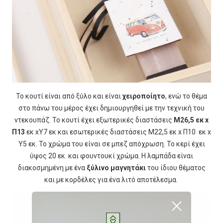
Το κουτί είναι από ξύλο και είναι
χειροποίητο
, ενώ το θέμα
στο πάνω του μέρος έχει δημιουργηθεί με την τεχνική του
ντεκουπάζ. Το κουτί έχει εξωτερικές διαστάσεις
M26,5 εκ x
Π13
εκ xY7 εκ και εσωτερικές διαστάσεις Μ22,5 εκ x Π10 εκ x
Υ5 εκ. Το χρώμα του είναι σε μπεζ απόχρωση. Το κερί έχει
ύψος 20 εκ. και φουντουκί χρώμα. Η λαμπάδα είναι
διακοσμημένη με ένα
ξύλινο μαγνητάκι
του ίδιου θέματος
και με κορδέλες για ένα λιτό αποτέλεσμα.