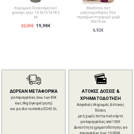
Κεραμικό διακοσμητικό
Madonna σετ
φανάρι γκρι 15.5x15.5x18.5
μαξιλαροθήκες δύο
εκ
τεμαχίων πορφυρό μωβ
50x70 εκ
22,20€
19,98€
6,92€
ΔΩΡΕΑΝ ΜΕΤΑΦΟΡΙΚΑ
ΑΤΟΚΕΣ ΔΟΣΕΙΣ &
για παραγγελίες άνω των 80€
ΧΡΗΜΑΤΟΔΟΤΗΣΗ
έως 6kg (ογκομέτρηση)
Ασφαλείς πληρωμές & άτοκες
και για όλα τα έπιπλα ECHO XL
δόσεις
με ή χωρίς πιστωτική κάρτα
για παραγγελίες από 100€.
Δυνατότητα χρηματοδότησης για
παραγγελίες έως 10.000€.