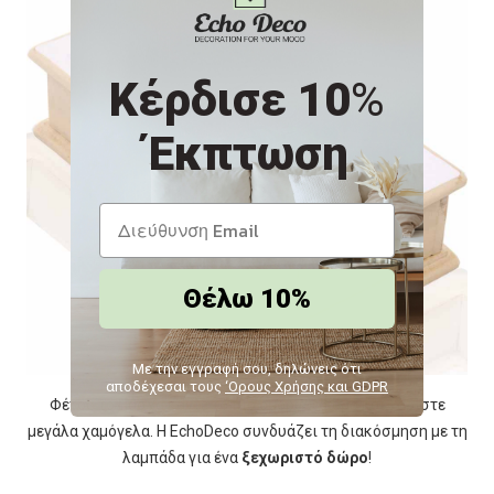
Κέρδισε 10
%
Έκπτωση
Θέλω 10%
Με την εγγραφή σου, δηλώνεις ότι
αποδέχεσαι τους
‘Ορους Χρήσης και GDPR
Φέτος το Πάσχα κάντε το πιο όμορφο δώρο και χαρίστε
μεγάλα χαμόγελα. Η EchoDeco συνδυάζει τη διακόσμηση με τη
λαμπάδα για ένα
ξεχωριστό δώρο
!