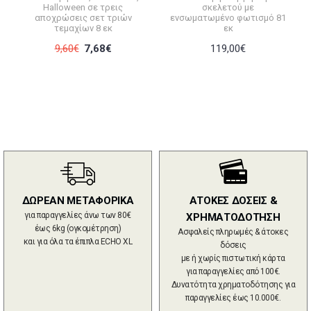
Halloween σε τρεις
σκελετού με
αποχρώσεις σετ τριών
ενσωματωμένο φωτισμό 81
τεμαχίων 8 εκ
εκ
9,60€
7,68€
119,00€
ΔΩΡΕΑΝ ΜΕΤΑΦΟΡΙΚΑ
ΑΤΟΚΕΣ ΔΟΣΕΙΣ &
για παραγγελίες άνω των 80€
ΧΡΗΜΑΤΟΔΟΤΗΣΗ
έως 6kg (ογκομέτρηση)
Ασφαλείς πληρωμές & άτοκες
και για όλα τα έπιπλα ECHO XL
δόσεις
με ή χωρίς πιστωτική κάρτα
για παραγγελίες από 100€.
Δυνατότητα χρηματοδότησης για
παραγγελίες έως 10.000€.