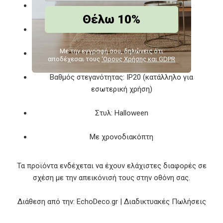
Λαμπάκια: 20 LED σε σχήμα φαντασματάκι
Θέλω 10%
Χρώμα: Λευκό, μαύρο καλώδιο χαλκού
Με την εγγραφή σου, δηλώνεις ότι
Τροφοδοσία: Μπαταρία (3ΑΑ)
αποδέχεσαι τους
‘Ορους Χρήσης και GDPR
Βαθμός στεγανότητας: IP20 (κατάλληλο για
εσωτερική χρήση)
Στυλ: Halloween
Με χρονοδιακόπτη
Τα προϊόντα ενδέχεται να έχουν ελάχιστες διαφορές σε
σχέση με την απεικόνισή τους στην οθόνη σας.
Διάθεση από την: EchoDeco.gr | Διαδικτυακές Πωλήσεις