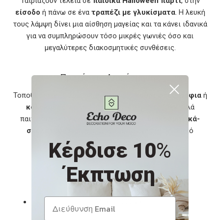
Ταιριάζουν τέλεια σε
παιδικά Halloween πάρτι
, στην
είσοδο
ή πάνω σε ένα
τραπέζι με γλυκίσματα
. Η λευκή
τους λάμψη δίνει μια αίσθηση μαγείας και τα κάνει ιδανικά
για να συμπληρώσουν τόσο μικρές γωνιές όσο και
μεγαλύτερες διακοσμητικές συνθέσεις.
Προτάσεις Διακόσμησης
Τοποθετήστε τα λαμπάκια γύρω από
καθρέφτες
,
ράφια
ή
κολοκύθες
για να δημιουργήσετε μια spooky αλλά
παιχνιδιάρικη γωνιά. Συνδυάστε τα με
διακοσμητικά-
σκελετούς
ή μαύρα φανάρια για ένα πιο θεατρικό
αποτέλεσμα.
Κέρδισε 10
%
Έκπτωση
Χαρακτηριστικά
Μήκος: 220 εκ.