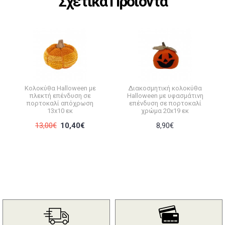
Σχετικά Προϊόντα
Κολοκύθα Halloween με
Διακοσμητική κολοκύθα
πλεκτή επένδυση σε
Halloween με υφασμάτινη
πορτοκαλί απόχρωση
επένδυση σε πορτοκαλί
13x10 εκ
χρώμα 20x19 εκ
13,00€
10,40€
8,90€