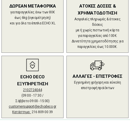
ΔΩΡΕΑΝ ΜΕΤΑΦΟΡΙΚΑ
ΑΤΟΚΕΣ ΔΟΣΕΙΣ &
για παραγγελίες άνω των 80€
ΧΡΗΜΑΤΟΔΟΤΗΣΗ
έως 6kg (ογκομέτρηση)
Ασφαλείς πληρωμές & άτοκες
και για όλα τα έπιπλα ECHO XL
δόσεις
με ή χωρίς πιστωτική κάρτα
για παραγγελίες από 100€.
Δυνατότητα χρηματοδότησης για
παραγγελίες έως 10.000€.
ΑΛΛΑΓΕΣ - ΕΠΙΣΤΡΟΦΕΣ
ECHO DECO
Εγγυημένη γρήγορη και εύκολη
ΕΞΥΠΗΡΕΤΗΣΗ
επιστροφή προϊόντων
2102724044
(09:00 - 17:30 /
Σάββατο 09:00 - 15:00)
customersupport@echodeco.gr
Κατάστημα :
216 809 00 39