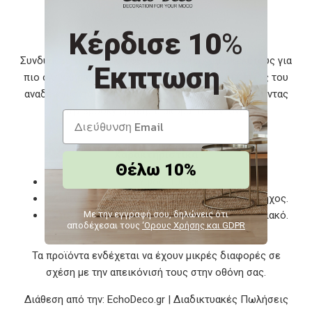
Προτάσεις Διακόσμησης
Κέρδισε 10
%
Συνδυάστε το με κολοκύθες, γιρλάντες και σκελετούς για
Έκπτωση
πιο ολοκληρωμένο σκηνικό. Ο φωτισμός και ο ήχος του
αναδεικνύονται ιδιαίτερα σε χαμηλό φωτισμό, κάνοντας
την spooky εμπειρία ακόμα πιο έντονη.
Χαρακτηριστικά
Θέλω 10%
Ύψος: 100 εκ.
Λειτουργίες: Ενσωματωμένος φωτισμός και ήχος.
Στυλ: Halloween – spooky, θεατρικό, εντυπωσιακό.
Με την εγγραφή σου, δηλώνεις ότι
αποδέχεσαι τους
‘Ορους Χρήσης και GDPR
Τα προϊόντα ενδέχεται να έχουν μικρές διαφορές σε
σχέση με την απεικόνισή τους στην οθόνη σας.
Διάθεση από την: EchoDeco.gr | Διαδικτυακές Πωλήσεις