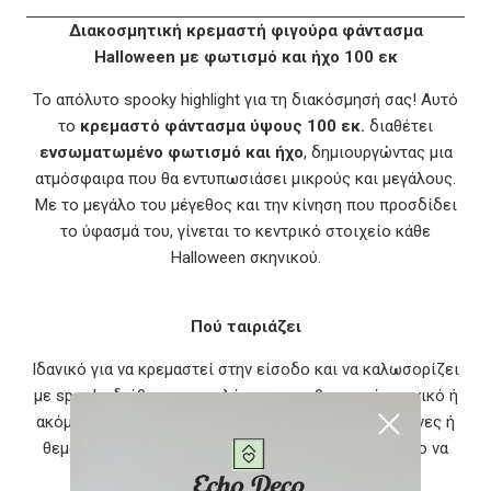
Διακοσμητική κρεμαστή φιγούρα φάντασμα
Halloween με φωτισμό και ήχο 100 εκ
Το απόλυτο spooky highlight για τη διακόσμησή σας! Αυτό
το
κρεμαστό φάντασμα ύψους 100 εκ.
διαθέτει
ενσωματωμένο φωτισμό και ήχο
, δημιουργώντας μια
ατμόσφαιρα που θα εντυπωσιάσει μικρούς και μεγάλους.
Με το μεγάλο του μέγεθος και την κίνηση που προσδίδει
το ύφασμά του, γίνεται το κεντρικό στοιχείο κάθε
Halloween σκηνικού.
Πού ταιριάζει
Ιδανικό για να κρεμαστεί στην είσοδο και να καλωσορίζει
με spooky διάθεση, σε σαλόνι για πιο θεατρικό σκηνικό ή
ακόμα και σε επαγγελματικούς χώρους, όπως βιτρίνες ή
θεματικές γωνιές. Το μέγεθός του το κάνει αδύνατο να
περάσει απαρατήρητο.