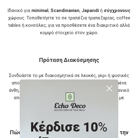
Ιδανικό για
minimal
,
Scandinavian
,
Japandi
ή
σύγχρονους
χώρους. Τοποθετήστε το σε τραπέζια τραπεζαρίας, coffee
tables ή κονσόλες, για να προσθέσετε ένα διακριτικό αλλά
κομψό στοιχείο στον χώρο.
Πρόταση Διακόσμησης
Συνδυάστε το με διακοσμητικά σε λευκές, γκρι ή φυσικές
αποχρώσεις. Μπορείτε να το γεμίσετε με αποξηραμένα
άνθη, βοτσαλάκια ή αρωματικά για ένα ήρεμο και οργανικό
αποτέλεσμα. Ταιριάζει ιδιαίτερα σε περιβάλλοντα με
ουδέτερη χρωματική παλέτα.
Κέρδισε 10
%
Πώς θα βοηθήσει στην αυτοβελτίωση και την