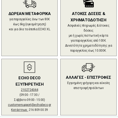
ΔΩΡΕΑΝ ΜΕΤΑΦΟΡΙΚΑ
ΑΤΟΚΕΣ ΔΟΣΕΙΣ &
για παραγγελίες άνω των 80€
ΧΡΗΜΑΤΟΔΟΤΗΣΗ
έως 6kg (ογκομέτρηση)
Ασφαλείς πληρωμές & άτοκες
και για όλα τα έπιπλα ECHO XL
δόσεις
με ή χωρίς πιστωτική κάρτα
για παραγγελίες από 100€.
Δυνατότητα χρηματοδότησης για
παραγγελίες έως 10.000€.
ΑΛΛΑΓΕΣ - ΕΠΙΣΤΡΟΦΕΣ
ECHO DECO
Εγγυημένη γρήγορη και εύκολη
ΕΞΥΠΗΡΕΤΗΣΗ
επιστροφή προϊόντων
2102724044
(09:00 - 17:30 /
Σάββατο 09:00 - 15:00)
customersupport@echodeco.gr
Κατάστημα :
216 809 00 39