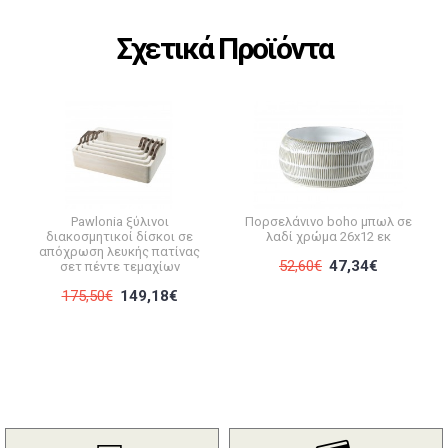
Σχετικά Προϊόντα
Pawlonia ξύλινοι
Πορσελάνινο boho μπωλ σε
διακοσμητικοί δίσκοι σε
λαδί χρώμα 26x12 εκ
απόχρωση λευκής πατίνας
52,60€
47,34€
σετ πέντε τεμαχίων
175,50€
149,18€