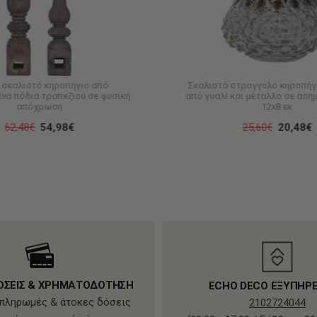
 σκαλιστό κηροπήγιο από
Σκαλιστό στρογγυλό κηροπήγ
να πόδια τραπεζιού σε φυσική
από γυαλί και μέταλλο σε ασ
απόχρωση
12x8 εκ
62,48€
54,98€
25,60€
20,48€
ΟΣΕΙΣ & ΧΡΗΜΑΤΟΔΟΤΗΣΗ
ECHO DECO ΕΞΥΠΗΡ
πληρωμές & άτοκες δόσεις
2102724044