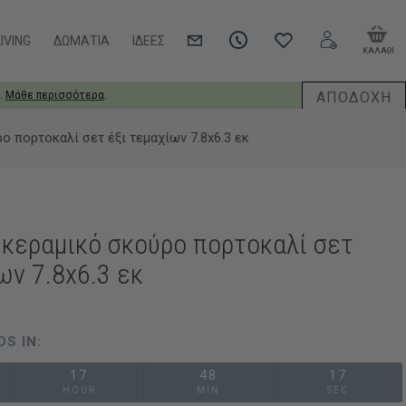
IVING
ΔΩΜΆΤΙΑ
ΙΔΈΕΣ
ΚΑΛΑΘΙ
ΑΠΟΔΟΧΗ
.
Μάθε περισσότερα
.
 πορτοκαλί σετ έξι τεμαχίων 7.8x6.3 εκ
 κεραμικό σκούρο πορτοκαλί σετ
ων 7.8x6.3 εκ
DS IN:
17
48
16
HOUR
MIN
SEC