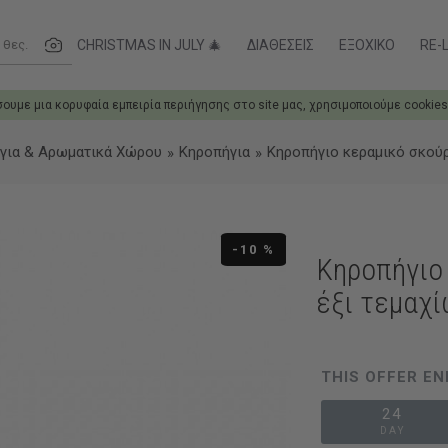
ες....
CHRISTMAS IN JULY 🎄
ΔΙΑΘΈΣΕΙΣ
ΕΞΟΧΙΚΌ
RE-L
σουμε μια κορυφαία εμπειρία περιήγησης στο site μας, χρησιμοποιούμε cookies
ήγια & Αρωματικά Χώρου
Κηροπήγια
Κηροπήγιο κεραμικό σκούρο
-10 %
Κηροπήγιο
έξι τεμαχί
THIS OFFER EN
24
DAY