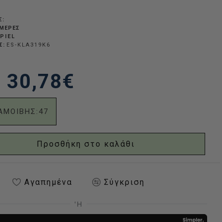
Σ:
ΗΜΈΡΕΣ
PIEL
Σ:
ES-KLA319K6
30,78€
ΑΜΟΙΒΗΣ:
47
Προσθήκη στο καλάθι
Αγαπημένα
Σύγκριση