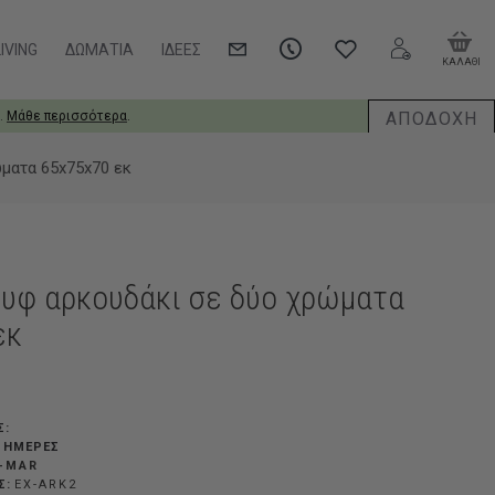
IVING
ΔΩΜΆΤΙΑ
ΙΔΈΕΣ
ΚΑΛΑΘΙ
ΑΠΟΔΟΧΗ
.
Μάθε περισσότερα
.
ματα 65x75x70 εκ
ουφ αρκουδάκι σε δύο χρώματα
εκ
Σ:
Σ ΗΜΈΡΕΣ
-MAR
Σ:
EX-ARK2