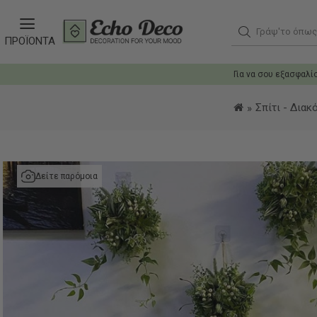
Γράψ'το όπως θ
ΠΡΟΪΟΝΤΑ
Για να σου εξασφαλί
Σπίτι - Διακ
Δείτε παρόμοια