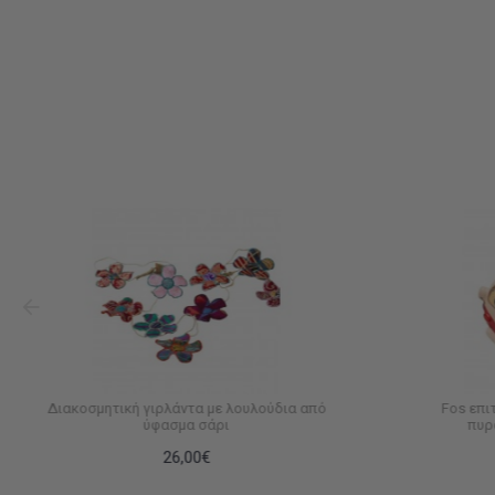
Διακοσμητική γιρλάντα με λουλούδια από
Fos επι
ύφασμα σάρι
πυρ
26,00€