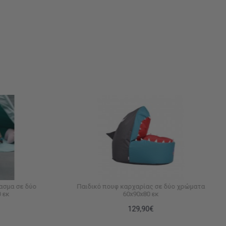
ασμα σε δύο
Παιδικό πουφ καρχαρίας σε δύο χρώματα
 εκ
60x90x80 εκ
129,90€