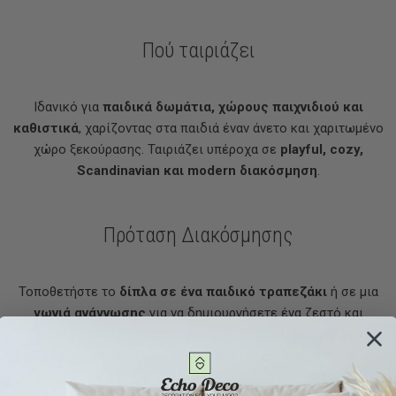
Πού ταιριάζει
Ιδανικό για
παιδικά δωμάτια, χώρους παιχνιδιού και
καθιστικά
, χαρίζοντας στα παιδιά έναν άνετο και χαριτωμένο
χώρο ξεκούρασης. Ταιριάζει υπέροχα σε
playful, cozy,
Scandinavian και modern διακόσμηση
.
Πρόταση Διακόσμησης
Τοποθετήστε το
δίπλα σε ένα παιδικό τραπεζάκι
ή σε μια
γωνιά ανάγνωσης
για να δημιουργήσετε ένα ζεστό και
φιλόξενο περιβάλλον. Συνδυάστε το με
διακοσμητικά
μαξιλάρια, κουβέρτες και παιδικά χαλιά
για ένα ακόμα πιο
ονειρικό αποτέλεσμα.