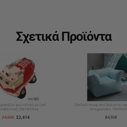
Σχετικά Προϊόντα
τραπέζιο φωτιστικό με Led
Παιδικό πουφ από βελουτέ ύφ
οσβεστική 20x14x14 εκ
αποχρώσεις 70x50x40
24,90€
22,41€
84,90€