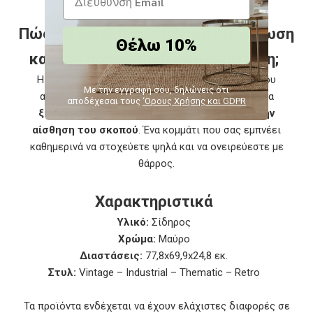
Πώς θα βοηθήσει στην αυτοβελτίωση
Θέλω 10%
και την προσωπική σας ανάπτυξη;
Η αίσθηση του "ταξιδιού" και της "ελευθερίας" που
Με την εγγραφή σου, δηλώνεις ότι
αποπνέει ένα διακοσμητικό αεροπλάνο μπορεί να
αποδέχεσαι τους
‘Ορους Χρήσης και GDPR
ξυπνήσει την περιέργεια, τη φαντασία και την
αίσθηση του σκοπού
. Ένα κομμάτι που σας εμπνέει
καθημερινά να στοχεύετε ψηλά και να ονειρεύεστε με
θάρρος.
Χαρακτηριστικά
Υλικό:
Σίδηρος
Χρώμα:
Μαύρο
Διαστάσεις:
77,8x69,9x24,8 εκ.
Στυλ:
Vintage – Industrial – Thematic – Retro
Τα προϊόντα ενδέχεται να έχουν ελάχιστες διαφορές σε