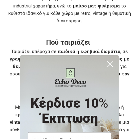
industrial χαρακτήρα, ενώ το
μαύρο ματ φινίρισμα
το
καθιστά ιδανικό για κάθε χώρο με retro, vintage ή θεματική
διακόσμηση.
Πού ταιριάζει
Ταιριάζει υπέροχα σε
παιδικά ή εφηβικά δωμάτια
, σε
γραφεία, vintage σαλόνια, καταστήματα ή χώρους με
θεματική διακόσμηση
. Αποτελεί ιδανική επιλογή για
όσους αγαπούν τις
παλιές μηχανές, τα ταξίδια και τον
αεροπορικό σχεδιασμό
.
Προτάσεις Διακόσμησης
Κέρδισε 10
%
Μπορείτε να το κρεμάσετε πάνω από ένα γραφείο ή
Έκπτωση
κρεβάτι, να το τοποθετήσετε σε έναν τοίχο με άλλα
vintage μεταλλικά αντικείμενα
ή να το εντάξετε σε μια
σύνθεση με
χάρτες, πυξίδες και ρετρό φωτιστικά
για
ένα μοναδικό θεματικό αποτέλεσμα.