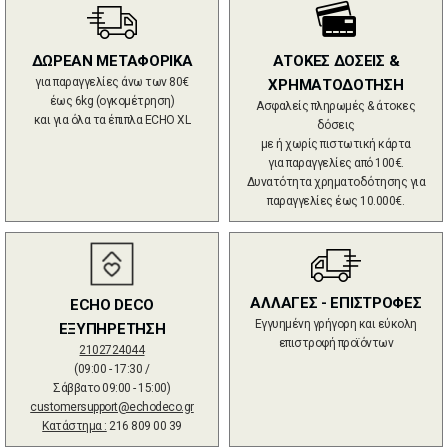
ΔΩΡΕΑΝ ΜΕΤΑΦΟΡΙΚΑ
ΑΤΟΚΕΣ ΔΟΣΕΙΣ &
για παραγγελίες άνω των 80€
ΧΡΗΜΑΤΟΔΟΤΗΣΗ
έως 6kg (ογκομέτρηση)
Ασφαλείς πληρωμές & άτοκες
και για όλα τα έπιπλα ECHO XL
δόσεις
με ή χωρίς πιστωτική κάρτα
για παραγγελίες από 100€.
Δυνατότητα χρηματοδότησης για
παραγγελίες έως 10.000€.
ΑΛΛΑΓΕΣ - ΕΠΙΣΤΡΟΦΕΣ
ECHO DECO
Εγγυημένη γρήγορη και εύκολη
ΕΞΥΠΗΡΕΤΗΣΗ
επιστροφή προϊόντων
2102724044
(09:00 - 17:30 /
Σάββατο 09:00 - 15:00)
customersupport@echodeco.gr
Κατάστημα :
216 809 00 39