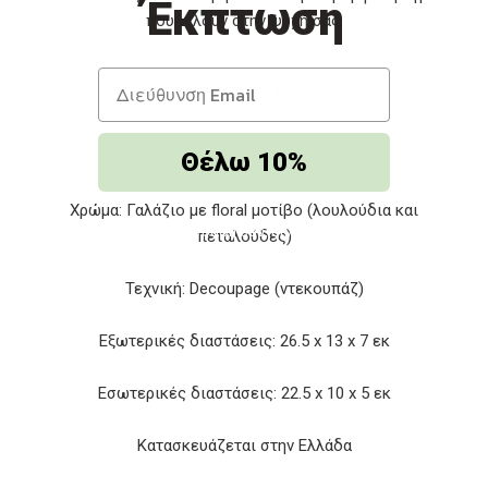
Έκπτωση
που μιλούν στην ψυχή σας.
Χαρακτηριστικά:
Θέλω 10%
Υλικό: Ξύλο
Χρώμα: Γαλάζιο με floral μοτίβο (λουλούδια και
Με την εγγραφή σου, δηλώνεις ότι
πεταλούδες)
αποδέχεσαι τους
‘Ορους Χρήσης και GDPR
Τεχνική: Decoupage (ντεκουπάζ)
Εξωτερικές διαστάσεις: 26.5 x 13 x 7 εκ
Εσωτερικές διαστάσεις: 22.5 x 10 x 5 εκ
Κατασκευάζεται στην Ελλάδα