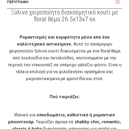
ΠΕΡΙΓΡΑΦΗ
Ξύλινο χειροποίητο διακοσμητικό κουτί με
floral θέμα 26.5x13x7 εκ
Ρομαντισμός και κομψότητα μέσα από ένα
καλλιτεχνικό αντικείμενο.
Αυτό το πανέμορφο
χειροποίητο ξύλινο κουτί διακοσμείται με ένα floral θέμα
από λουλούδια και πεταλούδες, αποτυπωμένο με την
τεχνική του ντεκουπάζ σε υπέροχο γαλάζιο φόντο. Είναι η
τέλεια επιλογή για να φιλοξενήσει αγαπημένα σας
μικροαντικείμενα με φροντίδα και στυλ.
Πού ταιριάζει:
Ιδανικό για
υπνοδωμάτιο, καθιστικό ή ρομαντικό
μπουντουάρ
. Ταιριάζει άψογα σε
shabby chic, romantic,
classic ή boho
διακόσμηση, φέρνοντας μια απαλή και