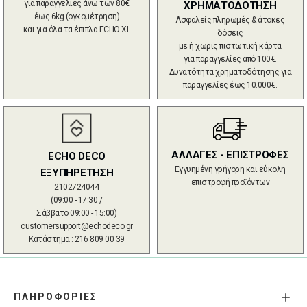
για παραγγελίες άνω των 80€
ΧΡΗΜΑΤΟΔΟΤΗΣΗ
έως 6kg (ογκομέτρηση)
Ασφαλείς πληρωμές & άτοκες
και για όλα τα έπιπλα ECHO XL
δόσεις
με ή χωρίς πιστωτική κάρτα
για παραγγελίες από 100€.
Δυνατότητα χρηματοδότησης για
παραγγελίες έως 10.000€.
ΑΛΛΑΓΕΣ - ΕΠΙΣΤΡΟΦΕΣ
ECHO DECO
Εγγυημένη γρήγορη και εύκολη
ΕΞΥΠΗΡΕΤΗΣΗ
επιστροφή προϊόντων
2102724044
(09:00 - 17:30 /
Σάββατο 09:00 - 15:00)
customersupport@echodeco.gr
Κατάστημα :
216 809 00 39
ΠΛΗΡΟΦΟΡΙΕΣ