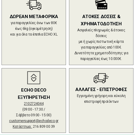
ΔΩΡΕΑΝ ΜΕΤΑΦΟΡΙΚΑ
ΑΤΟΚΕΣ ΔΟΣΕΙΣ &
για παραγγελίες άνω των 80€
ΧΡΗΜΑΤΟΔΟΤΗΣΗ
έως 6kg (ογκομέτρηση)
Ασφαλείς πληρωμές & άτοκες
και για όλα τα έπιπλα ECHO XL
δόσεις
με ή χωρίς πιστωτική κάρτα
για παραγγελίες από 100€.
Δυνατότητα χρηματοδότησης για
παραγγελίες έως 10.000€.
ΑΛΛΑΓΕΣ - ΕΠΙΣΤΡΟΦΕΣ
ECHO DECO
Εγγυημένη γρήγορη και εύκολη
ΕΞΥΠΗΡΕΤΗΣΗ
επιστροφή προϊόντων
2102724044
(09:00 - 17:30 /
Σάββατο 09:00 - 15:00)
customersupport@echodeco.gr
Κατάστημα :
216 809 00 39