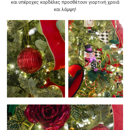
και υπέροχες κορδέλες προσθέτουν γιορτινή χροιά
και λάμψη!