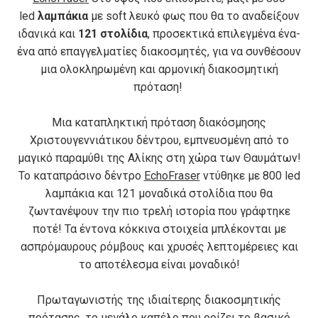
led
λαμπάκια
με soft λευκό φως που θα το αναδείξουν
ιδανικά και
121 στολίδια
, προσεκτικά επιλεγμένα ένα-
ένα από επαγγελματίες διακοσμητές, για να συνθέσουν
μια ολοκληρωμένη και αρμονική διακοσμητική
πρόταση!
Μια καταπληκτική πρόταση διακόσμησης
Χριστουγεννιάτικου δέντρου, εμπνευσμένη από το
μαγικό παραμύθι της Αλίκης στη χώρα των Θαυμάτων!
Το καταπράσινο δέντρο
EchoFraser
ντύθηκε με 800 led
λαμπάκια και 121 μοναδικά στολίδια που θα
ζωντανέψουν την πιο τρελή ιστορία που γράφτηκε
ποτέ! Τα έντονα κόκκινα στοιχεία μπλέκονται με
ασπρόμαυρους ρόμβους και χρυσές λεπτομέρειες και
το αποτέλεσμα είναι μοναδικό!
Πρωταγωνιστής της ιδιαίτερης διακοσμητικής
πρότασης, το μεγάλο καπέλο που ορίζει το βασικό