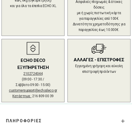
έως 6kg (ογκομέτρηση)
Ασφαλείς πληρωμές & άτοκες
και για όλα τα έπιπλα ECHO XL
δόσεις
με ή χωρίς πιστωτική κάρτα
για παραγγελίες από 100€.
Δυνατότητα χρηματοδότησης για
παραγγελίες έως 10.000€.
ΑΛΛΑΓΕΣ - ΕΠΙΣΤΡΟΦΕΣ
ECHO DECO
Εγγυημένη γρήγορη και εύκολη
ΕΞΥΠΗΡΕΤΗΣΗ
επιστροφή προϊόντων
2102724044
(09:00 - 17:30 /
Σάββατο 09:00 - 15:00)
customersupport@echodeco.gr
Κατάστημα :
216 809 00 39
ΠΛΗΡΟΦΟΡΙΕΣ