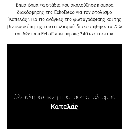
βήμα-βήμα τα στάδια που ακολούθησε η ομάδα
διακόσμησης της EchoDeco για τον στολισμό
“Καπελάς”. Για τις ανάγκες της φωτογράφισης και της
βιντεοσκόπησης του στολισμού, διακοσμήθηκε το 75%
του δέντρου
EchoFraser
, ύψους 240 εκατοστών.