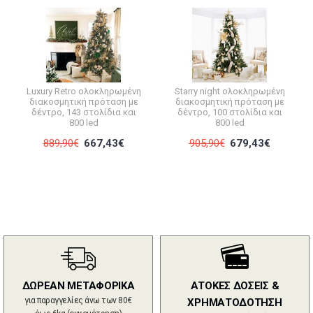
Luxury Retro ολοκληρωμένη
Starry night ολοκληρωμένη
διακοσμητική πρόταση με
διακοσμητική πρόταση με
δέντρο, 143 στολίδια και
δέντρο, 100 στολίδια και
800 led
800 led
889,90€
667,43€
905,90€
679,43€
ΔΩΡΕΑΝ ΜΕΤΑΦΟΡΙΚΑ
ΑΤΟΚΕΣ ΔΟΣΕΙΣ &
για παραγγελίες άνω των 80€
ΧΡΗΜΑΤΟΔΟΤΗΣΗ