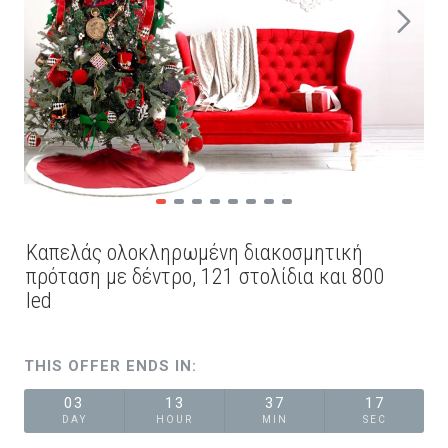
Καπελάς ολοκληρωμένη διακοσμητική
πρόταση με δέντρο, 121 στολίδια και 800
led
THIS OFFER ENDS IN:
03
13
37
16
DAY
HOUR
MIN
SEC