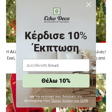
Κέρδισε 10
%
Έκπτωση
Η Αλίκη έφτασε σε ένα λιβάδι γεμάτο τριανταφυλλιές!
Εκεί, η βασίλισσα έπαιζε κροκέ, περιτριγυρισμένη από
τους φρουρούς-τραπουλόχαρτα!
Θέλω 10%
Με την εγγραφή σου, δηλώνεις ότι
αποδέχεσαι τους
‘Ορους Χρήσης και GDPR