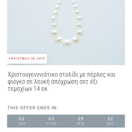
CHRISTMAS IN JULY
Χριστουγενννιάτικο στολίδι με πέρλες και
φιόγκο σε λευκή απόχρωση σετ έξι
τεμαχίων 14 εκ
THIS OFFER ENDS IN:
03
05
29
52
DAY
HOUR
MIN
SEC