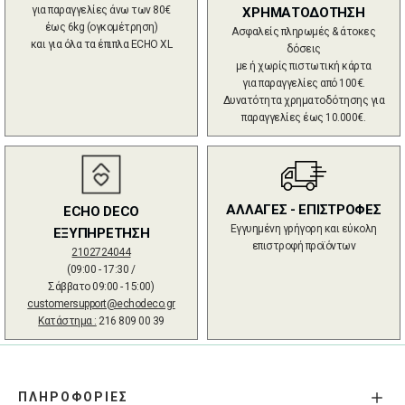
για παραγγελίες άνω των 80€
ΧΡΗΜΑΤΟΔΟΤΗΣΗ
έως 6kg (ογκομέτρηση)
Ασφαλείς πληρωμές & άτοκες
και για όλα τα έπιπλα ECHO XL
δόσεις
με ή χωρίς πιστωτική κάρτα
για παραγγελίες από 100€.
Δυνατότητα χρηματοδότησης για
παραγγελίες έως 10.000€.
ΑΛΛΑΓΕΣ - ΕΠΙΣΤΡΟΦΕΣ
ECHO DECO
Εγγυημένη γρήγορη και εύκολη
ΕΞΥΠΗΡΕΤΗΣΗ
επιστροφή προϊόντων
2102724044
(09:00 - 17:30 /
Σάββατο 09:00 - 15:00)
customersupport@echodeco.gr
Κατάστημα :
216 809 00 39
ΠΛΗΡΟΦΟΡΙΕΣ