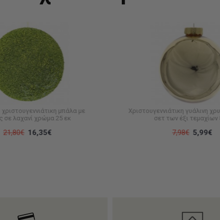
χριστουγεννιάτικη μπάλα με
Χριστουγεννιάτικη γυάλινη χρ
ς σε λαχανί χρώμα 25 εκ
σετ των έξι τεμαχίων 
21,80€
16,35€
7,98€
5,99€