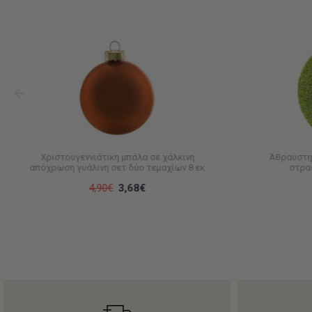
Χριστουγεννιάτικη μπάλα σε χάλκινη
Άθραυστη 
απόχρωση γυάλινη σετ δύο τεμαχίων 8 εκ
στρα
4,90€
3,68€