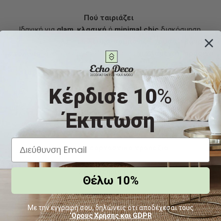
Πού ταιριάζει
Ιδανική για
glam
,
κλασική
ή
minimal chic
διακόσμηση.
Ταιριάζει απόλυτα με
λευκά
,
σαμπανιζέ
,
χρυσά
ή
μαύρα
στολίδια
. Αναδεικνύεται ιδιαίτερα σε
χιονισμένα
ή
πράσινα
δέντρα
.
Κέρδισε 10
%
Προτάσεις Διακόσμησης
Τοποθετήστε τη σε
κεντρικά σημεία του δέντρου
για να
δώσει λάμψη και ισορροπία στη σύνθεση. Συνδυάστε τη με
Έκπτωση
γιρλάντες από γυαλί
ή
φωτεινά fairy lights
για ένα
εντυπωσιακό αποτέλεσμα. Ιδανική και για
συνθέσεις σε
βιτρίνες
ή
εορταστικά τραπέζια
.
Χαρακτηριστικά
Θέλω 10%
• Υλικό: Άθραυστο
• Απόχρωση:
Ασημί
με
στρας
• Διάμετρος:
12 εκ.
Με την εγγραφή σου, δηλώνεις ότι αποδέχεσαι τους
‘Ορους Χρήσης και GDPR
• Συσκευασία:
Σετ τεσσάρων τεμαχίων