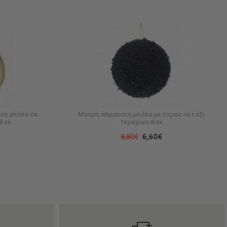
υσή μπάλα σε
Μαύρη άθραυστη μπάλα με στρας σετ έξι
8 εκ
τεμαχίων 8 εκ
8,80€
6,60€