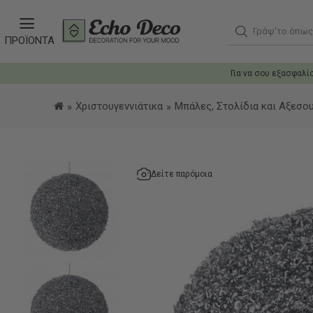
Γράψ'το όπως θ
ΠΡΟΪΟΝΤΑ
Για να σου εξασφαλί
Χριστουγεννιάτικα
Μπάλες, Στολίδια και Αξεσο
Δείτε παρόμοια