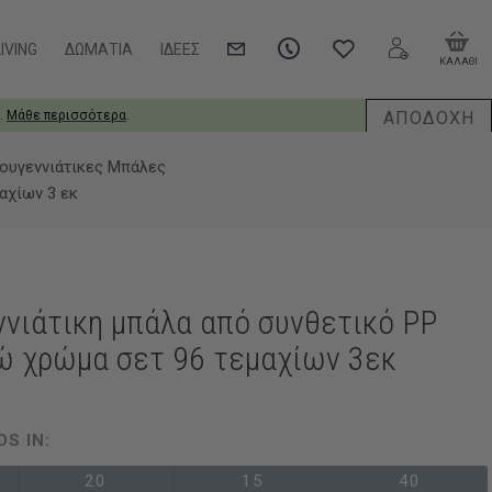
IVING
ΔΩΜΆΤΙΑ
ΙΔΈΕΣ
ΚΑΛΑΘΙ
ΑΠΟΔΟΧΗ
.
Μάθε περισσότερα
.
ουγεννιάτικες Μπάλες
αχίων 3 εκ
ννιάτικη μπάλα από συνθετικό PP
ώ χρώμα σετ 96 τεμαχίων 3εκ
DS IN:
20
15
39