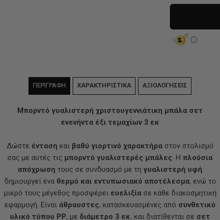
ΠΕΡΙΓΡΑΦΗ
ΧΑΡΑΚΤΗΡΙΣΤΙΚΑ
ΑΞΙΟΛΟΓΗΣΕΙΣ
Μπορντό γυαλιστερή χριστουγεννιάτικη μπάλα σετ
ενενήντα έξι τεμαχίων 3 εκ
Δώστε
ένταση
και
βαθύ γιορτινό χαρακτήρα
στον στολισμό
σας με αυτές τις
μπορντό γυαλιστερές μπάλες
. Η
πλούσια
απόχρωση
τους σε συνδυασμό με τη
γυαλιστερή υφή
δημιουργεί ένα
θερμό και εντυπωσιακό αποτέλεσμα
, ενώ το
μικρό τους μέγεθος προσφέρει
ευελιξία
σε κάθε διακοσμητική
εφαρμογή. Είναι
άθραυστες
, κατασκευασμένες από
συνθετικό
υλικό τύπου PP
, με
διάμετρο 3 εκ.
και διατίθενται σε
σετ