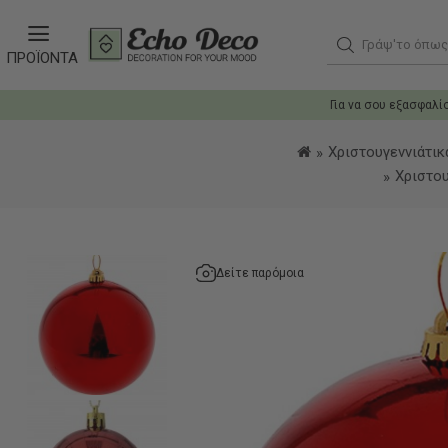
Γράψ'το όπως θ
ΠΡΟΪΟΝΤΑ
Για να σου εξασφαλί
Χριστουγεννιάτικ
Χριστου
Δείτε παρόμοια