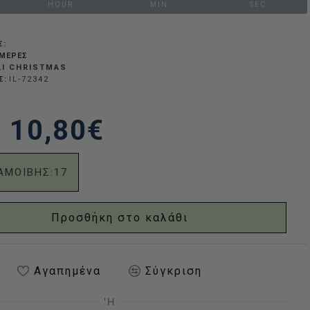
HOUR
MIN
SEC
Σ:
ΗΜΈΡΕΣ
LI CHRISTMAS
Σ:
IL-72342
10,80€
ΑΜΟΙΒΗΣ:
17
Προσθήκη στο καλάθι
Αγαπημένα
Σύγκριση