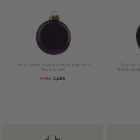
Γυάλινη μπάλα σε μωβ σκούρο χρώμα σετ
Χριστουγε
των δύο 8 εκ
επένδυση σε
4,90€
3,68€