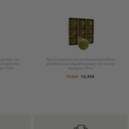
 μπάλες σε
Χριστουγεννιάτικη μπάλα με βελούδινη
ιστερές και
επένδυση σε λάιμ απόχρωση σετ εννέα
ων 10 εκ
τεμαχίων 10 εκ
19,26€
14,45€