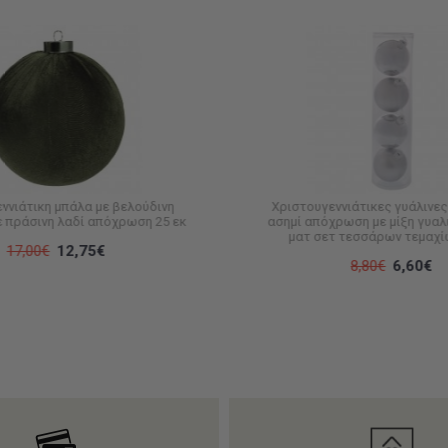
ννιάτικη μπάλα με βελούδινη
Χριστουγεννιάτικες γυάλινες
 πράσινη λαδί απόχρωση 25 εκ
ασημί απόχρωση με μίξη γυαλ
ματ σετ τεσσάρων τεμαχί
17,00€
12,75€
8,80€
6,60€