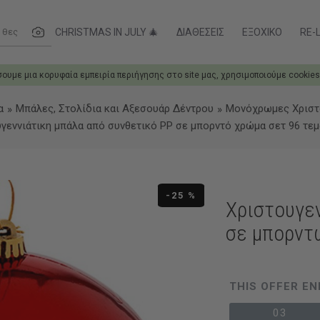
ες....
CHRISTMAS IN JULY 🎄
ΔΙΑΘΈΣΕΙΣ
ΕΞΟΧΙΚΌ
RE-L
σουμε μια κορυφαία εμπειρία περιήγησης στο site μας, χρησιμοποιούμε cookies
α
Μπάλες, Στολίδια και Αξεσουάρ Δέντρου
Μονόχρωμες Χριστ
γεννιάτικη μπάλα από συνθετικό PP σε μπορντό χρώμα σετ 96 τεμ
-25 %
Χριστουγε
σε μπορντ
THIS OFFER EN
03