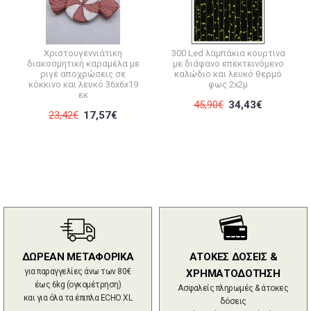
Χριστουγεννιάτικη
300 Led λαμπάκια κουρτίνα
διακοσμητική καραμέλα με
με διάφανο επεκτεινόμενο
ριγέ αποχρώσεις σε
καλώδιο και λευκό θερμό
κόκκινο και λευκό 36x6x19
φως 2x2μ
εκ
45,90€
34,43€
23,42€
17,57€
ΔΩΡΕΑΝ ΜΕΤΑΦΟΡΙΚΑ
ΑΤΟΚΕΣ ΔΟΣΕΙΣ &
για παραγγελίες άνω των 80€
ΧΡΗΜΑΤΟΔΟΤΗΣΗ
έως 6kg (ογκομέτρηση)
Ασφαλείς πληρωμές & άτοκες
και για όλα τα έπιπλα ECHO XL
δόσεις