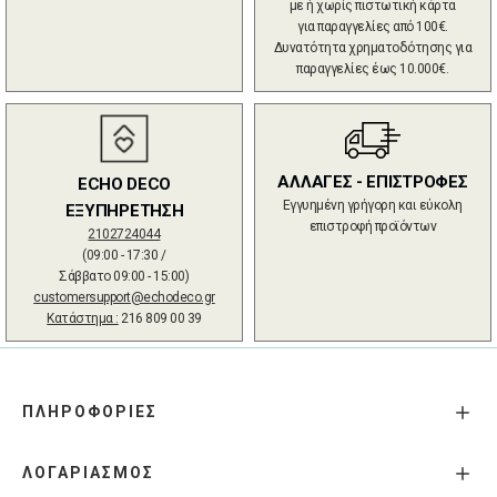
με ή χωρίς πιστωτική κάρτα
για παραγγελίες από 100€.
Δυνατότητα χρηματοδότησης για
παραγγελίες έως 10.000€.
ΑΛΛΑΓΕΣ - ΕΠΙΣΤΡΟΦΕΣ
ECHO DECO
Εγγυημένη γρήγορη και εύκολη
ΕΞΥΠΗΡΕΤΗΣΗ
επιστροφή προϊόντων
2102724044
(09:00 - 17:30 /
Σάββατο 09:00 - 15:00)
customersupport@echodeco.gr
Κατάστημα :
216 809 00 39
ΠΛΗΡΟΦΟΡΙΕΣ
ΛΟΓΑΡΙΑΣΜΟΣ