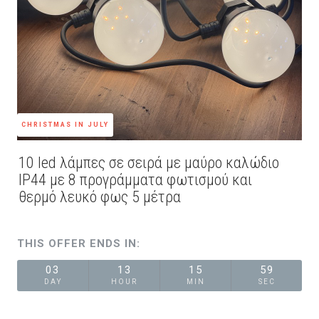
CHRISTMAS IN JULY
10 led λάμπες σε σειρά με μαύρο καλώδιο
IP44 με 8 προγράμματα φωτισμού και
θερμό λευκό φως 5 μέτρα
THIS OFFER ENDS IN:
03
13
15
59
DAY
HOUR
MIN
SEC