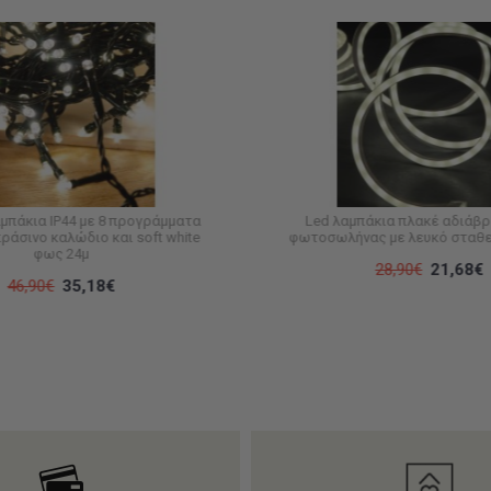
αμπάκια IP44 με 8 προγράμματα
Led λαμπάκια πλακέ αδιάβρ
ράσινο καλώδιο και soft white
φωτοσωλήνας με λευκό σταθ
φως 24μ
28,90€
21,68€
46,90€
35,18€