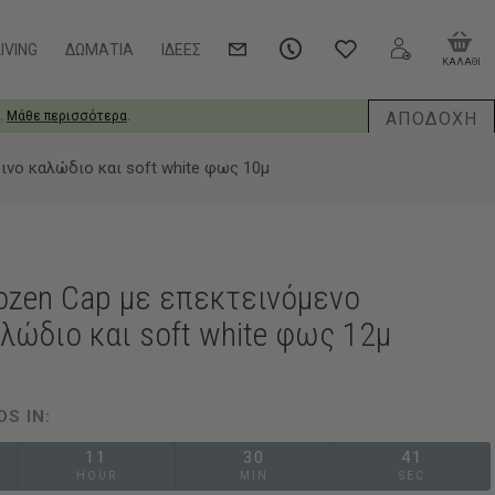
IVING
ΔΩΜΆΤΙΑ
ΙΔΈΕΣ
ΚΑΛΑΘΙ
ΑΠΟΔΟΧΗ
.
Μάθε περισσότερα
.
ινο καλώδιο και soft white φως 10μ
ozen Cap με επεκτεινόμενο
λώδιο και soft white φως 12μ
DS IN:
11
30
40
HOUR
MIN
SEC