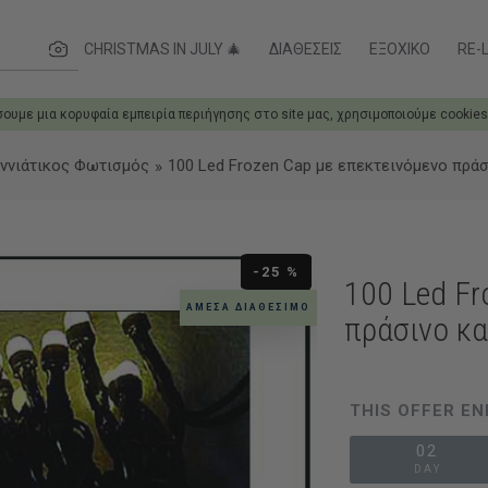
ες....
CHRISTMAS IN JULY 🎄
ΔΙΑΘΈΣΕΙΣ
ΕΞΟΧΙΚΌ
RE-L
σουμε μια κορυφαία εμπειρία περιήγησης στο site μας, χρησιμοποιούμε cookies
ννιάτικος Φωτισμός
100 Led Frozen Cap με επεκτεινόμενο πράσ
-25 %
100 Led Fr
ΆΜΕΣΑ ΔΙΑΘΈΣΙΜΟ
πράσινο κα
THIS OFFER EN
02
DAY