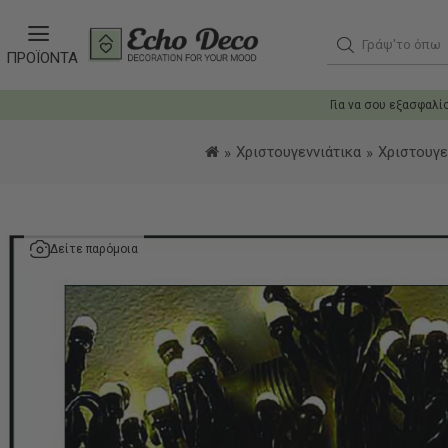
Γράψ'το όπως θ
ΠΡΟΪΟΝΤΑ
Για να σου εξασφαλί
Χριστουγεννιάτικα
Χριστουγε
Δείτε παρόμοια