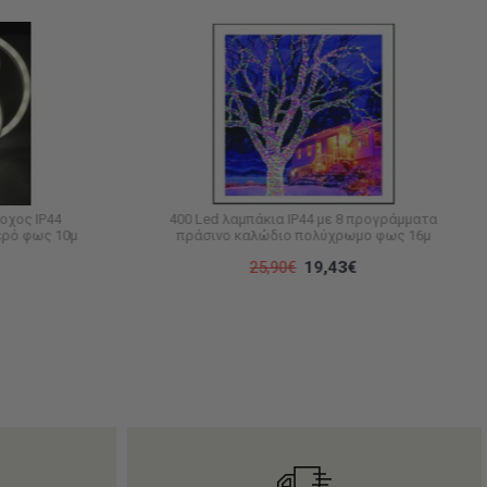
οχος IP44
400 Led λαμπάκια IP44 με 8 προγράμματα
ερό φως 10μ
πράσινο καλώδιο πολύχρωμο φως 16μ
25,90€
19,43€