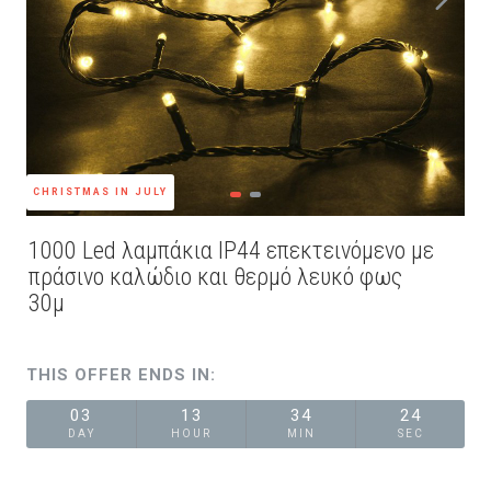
CHRISTMAS IN JULY
1000 Led λαμπάκια IP44 επεκτεινόμενο με
πράσινο καλώδιο και θερμό λευκό φως
30μ
THIS OFFER ENDS IN:
03
13
34
24
DAY
HOUR
MIN
SEC