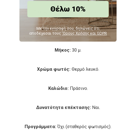
Θέλω 10%
Τύπος:
LED σειρά επεκτεινόμενη.
Με την εγγραφή σου, δηλώνεις ότι
Αριθμός LED:
1000.
αποδέχεσαι τους
‘Ορους Χρήσης και GDPR
Μήκος:
30 μ.
Χρώμα φωτός:
Θερμό λευκό.
Καλώδιο:
Πράσινο.
Δυνατότητα επέκτασης:
Ναι.
Προγράμματα:
Όχι (σταθερός φωτισμός).