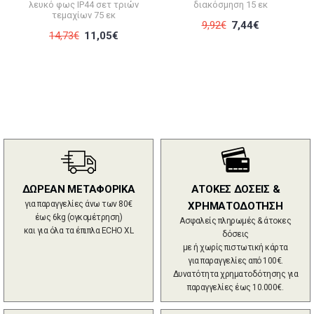
λευκό φως IP44 σετ τριών
διακόσμηση 15 εκ
τεμαχίων 75 εκ
9,92€
7,44€
14,73€
11,05€
ΔΩΡΕΑΝ ΜΕΤΑΦΟΡΙΚΑ
ΑΤΟΚΕΣ ΔΟΣΕΙΣ &
για παραγγελίες άνω των 80€
ΧΡΗΜΑΤΟΔΟΤΗΣΗ
έως 6kg (ογκομέτρηση)
Ασφαλείς πληρωμές & άτοκες
και για όλα τα έπιπλα ECHO XL
δόσεις
με ή χωρίς πιστωτική κάρτα
για παραγγελίες από 100€.
Δυνατότητα χρηματοδότησης για
παραγγελίες έως 10.000€.