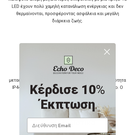
LED έχουν πολύ χαμηλή κατανάλωση ενέργειας και δεν
θερμαίνονται, προσφέροντας ασφάλεια και μεγάλη
διάρκεια ζωής.
Τι πρέπει να γνωρίζω;
Η σειρά έχει μήκος 30 μέτρα και λειτουργεί με
μετασχηματιστή για ασφαλή χρήση. Διαθέτει στεγανότητα
Κέρδισε 10
%
IP44, κατάλληλη για εσωτερικό και εξωτερικό χώρο. Ο
φωτισμός είναι σταθερός, χωρίς προγράμματα.
Έκπτωση
Χαρακτηριστικά