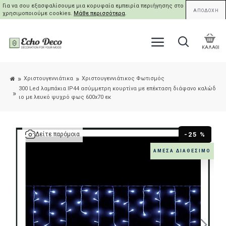
Για να σου εξασφαλίσουμε μια κορυφαία εμπειρία περιήγησης στο site μας,
ΑΠΟΔΟΧΗ
χρησιμοποιούμε cookies.
Μάθε περισσότερα
.
ΚΑΛΑΘΙ
Χριστουγεννιάτικα
Χριστουγεννιάτικος Φωτισμός
300 Led λαμπάκια IP44 ασύμμετρη κουρτίνα με επέκταση διάφανο καλώδ
ιο με λευκό ψυχρό φως 600x70 εκ
-25 %
Δείτε παρόμοια
ΆΜΕΣΑ ΔΙΑΘΈΣΙΜΟ