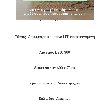
Με την εγγραφή σου, δηλώνεις ότι
αποδέχεσαι τους
‘Ορους Χρήσης και GDPR
Χαρακτηριστικά
Τύπος:
Ασύμμετρη κουρτίνα LED επεκτεινόμενη.
Αριθμός LED:
300.
Διαστάσεις:
600 x 70 εκ.
Χρώμα φωτός:
Λευκό ψυχρό.
Καλώδιο:
Διάφανο.