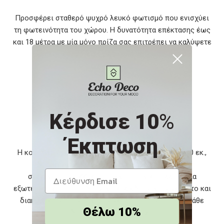
Προσφέρει σταθερό ψυχρό λευκό φωτισμό που ενισχύει
τη φωτεινότητα του χώρου. Η δυνατότητα επέκτασης έως
και 18 μέτρα με μία μόνο πρίζα σας επιτρέπει να καλύψετε
μεγάλες επιφάνειες με ενιαίο και ομοιόμορφο
αποτέλεσμα.
Τι πρέπει να γνωρίζω;
Κέρδισε 10
%
Έκπτωση
Η κουρτίνα έχει μήκος 6 μέτρα και ύψος περίπου 70 εκ.,
ιδανική για μακρόστενες επιφάνειες. Διαθέτει
στεγανότητα IP44, καθιστώντας την κατάλληλη για
εξωτερική χρήση. Το διάφανο καλώδιο είναι εύκαμπτο και
διακριτικό, επιτρέποντας εύκολη τοποθέτηση σε κάθε
Θέλω 10%
διακοσμητική εφαρμογή.