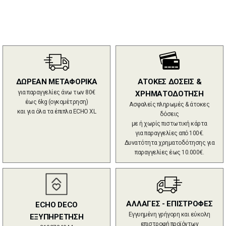
ΔΩΡΕΑΝ ΜΕΤΑΦΟΡΙΚΑ
ΑΤΟΚΕΣ ΔΟΣΕΙΣ &
για παραγγελίες άνω των 80€
ΧΡΗΜΑΤΟΔΟΤΗΣΗ
έως 6kg (ογκομέτρηση)
Ασφαλείς πληρωμές & άτοκες
και για όλα τα έπιπλα ECHO XL
δόσεις
με ή χωρίς πιστωτική κάρτα
για παραγγελίες από 100€.
Δυνατότητα χρηματοδότησης για
παραγγελίες έως 10.000€.
ΑΛΛΑΓΕΣ - ΕΠΙΣΤΡΟΦΕΣ
ECHO DECO
Εγγυημένη γρήγορη και εύκολη
ΕΞΥΠΗΡΕΤΗΣΗ
επιστροφή προϊόντων