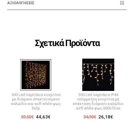
ΑΞΙΟΛΟΓΗΣΕΙΣ
Σχετικά Προϊόντα
500 Led λαμπάκια κουρτίνα
300 Led λαμπάκια IP44
με διάφανο επεκτεινόμενο
ασύμμετρη κουρτίνα με
καλώδιο και soft white φως
επέκταση διάφανο καλώδιο
3x3μ
soft white φως 600x70 εκ
59,50€
44,63€
34,90€
26,18€