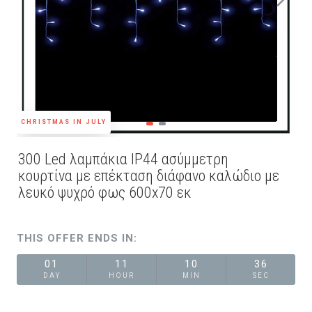
CHRISTMAS IN JULY
300 Led λαμπάκια IP44 ασύμμετρη
κουρτίνα με επέκταση διάφανο καλώδιο με
λευκό ψυχρό φως 600x70 εκ
THIS OFFER ENDS IN:
01
11
10
36
DAY
HOUR
MIN
SEC