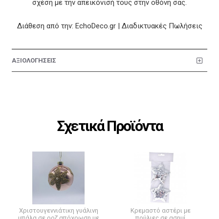
σχέση με την απεικόνισή τους στην οθόνη σας.
Διάθεση από την: EchoDeco.gr | Διαδικτυακές Πωλήσεις
ΑΞΙΟΛΟΓΗΣΕΙΣ
Σχετικά Προϊόντα
Χριστουγεννιάτικη γυάλινη
Κρεμαστό αστέρι με
μπάλα σε ροζ απόχρωση με
πούλιες σε ασημί