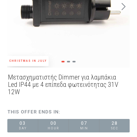
CHRISTMAS IN JULY
Μετασχηματιστής Dimmer για λαμπάκια
Led IP44 με 4 επίπεδα φωτεινότητας 31V
12W
THIS OFFER ENDS IN:
03
00
07
27
DAY
HOUR
MIN
SEC