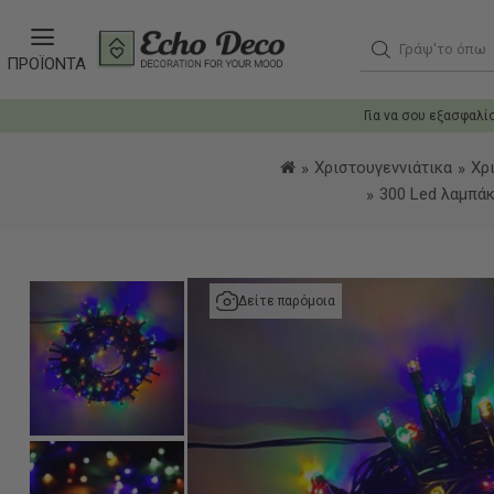
Γράψ'το όπως θ
ΠΡΟΪΟΝΤΑ
Για να σου εξασφαλί
Χριστουγεννιάτικα
Χρ
300 Led λαμπά
Δείτε παρόμοια