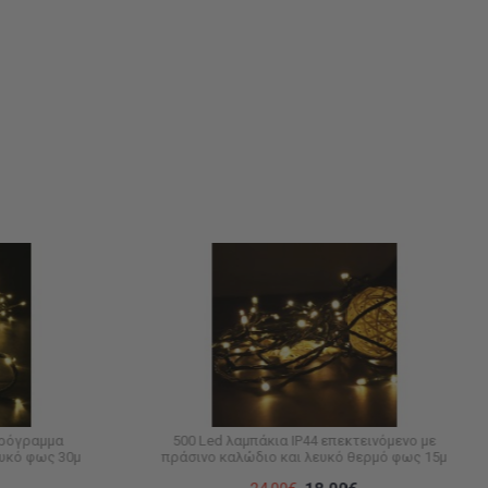
πρόγραμμα
500 Led λαμπάκια IP44 επεκτεινόμενο με
ευκό φως 30μ
πράσινο καλώδιο και λευκό θερμό φως 15μ