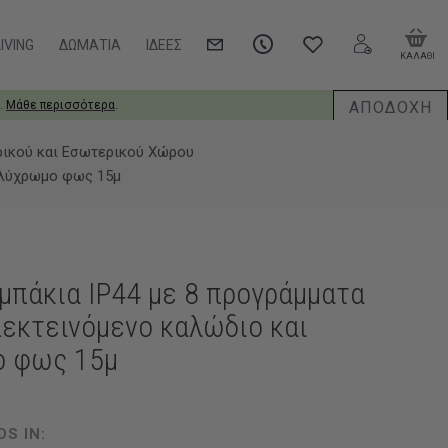
IVING
ΔΩΜΆΤΙΑ
ΙΔΈΕΣ
ΚΑΛΑΘΙ
ΑΠΟΔΟΧΗ
.
Μάθε περισσότερα
.
ρικού και Εσωτερικού Χώρου
πολύχρωμο φως 15μ
μπάκια IP44 με 8 προγράμματα
πεκτεινόμενο καλώδιο και
ο φως 15μ
DS IN: