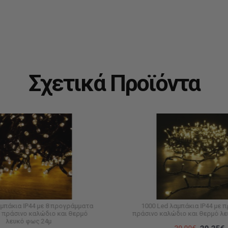
Σχετικά Προϊόντα
αμπάκια IP44 με 8 προγράμματα
1000 Led λαμπάκια IP44 με 
 πράσινο καλώδιο και θερμό
πράσινο καλώδιο και θερμό λ
λευκό φως 24μ