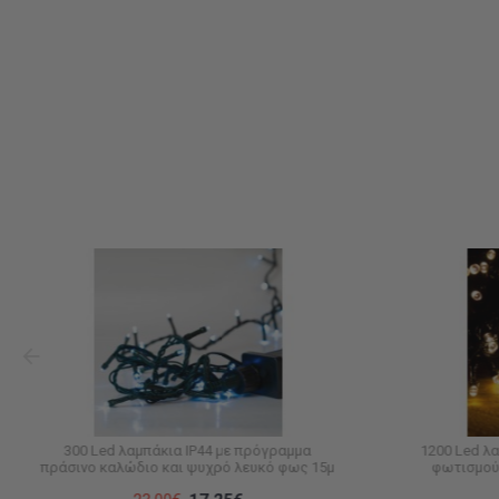
300 Led λαμπάκια IP44 με πρόγραμμα
1200 Led λ
πράσινο καλώδιο και ψυχρό λευκό φως 15μ
φωτισμού