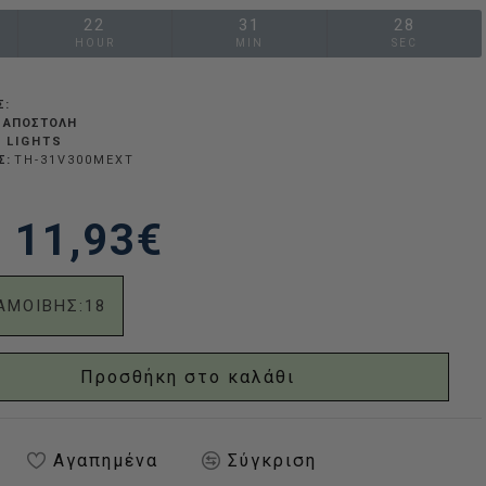
22
31
27
HOUR
MIN
SEC
Σ:
 ΑΠΟΣΤΟΛΉ
 LIGHTS
Σ:
TH-31V300MEXT
11,93€
ΑΜΟΙΒΗΣ:
18
Προσθήκη στο καλάθι
Αγαπημένα
Σύγκριση