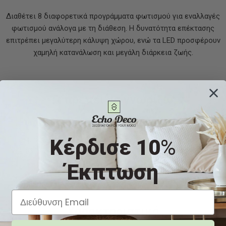
Διαθέτει 8 διαφορετικά προγράμματα φωτισμού για εναλλαγές
φωτισμού ανάλογα με τη διάθεση. Η δυνατότητα επέκτασης
επιτρέπει μεγαλύτερη κάλυψη χώρου, ενώ τα LED προσφέρουν
χαμηλή κατανάλωση και μεγάλη διάρκεια ζωής.
Τι πρέπει να γνωρίζω;
Κέρδισε 10
%
Το μήκος της σειράς είναι 15 μέτρα με επιπλέον 3 μέτρα
καλώδιο τροφοδοσίας. Διαθέτει στεγανότητα IP44 και είναι
κατάλληλη για εσωτερική και εξωτερική χρήση.
Έκπτωση
Χαρακτηριστικά