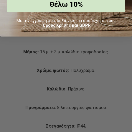
Θέλω 10%
Τύπος:
LED σειρά επεκτεινόμενη με προγράμματα.
Με την εγγραφή σου, δηλώνεις ότι αποδέχεσαι τους
‘Ορους Χρήσης και GDPR
Αριθμός LED:
300.
Μήκος:
15 μ. + 3 μ. καλώδιο τροφοδοσίας.
Χρώμα φωτός:
Πολύχρωμο.
Καλώδιο:
Πράσινο.
Προγράμματα:
8 λειτουργίες φωτισμού.
Στεγανότητα:
IP44.