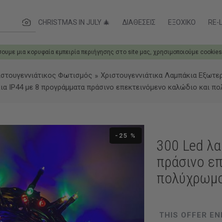
ες....
CHRISTMAS IN JULY 🎄
ΔΙΑΘΈΣΕΙΣ
ΕΞΟΧΙΚΌ
RE-L
σουμε μια κορυφαία εμπειρία περιήγησης στο site μας, χρησιμοποιούμε cookies
ιστουγεννιάτικος Φωτισμός
Χριστουγεννιάτικα Λαμπάκια Εξωτε
κια IP44 με 8 προγράμματα πράσινο επεκτεινόμενο καλώδιο και 
-25 %
300 Led λα
πράσινο ε
πολύχρωμ
THIS OFFER EN