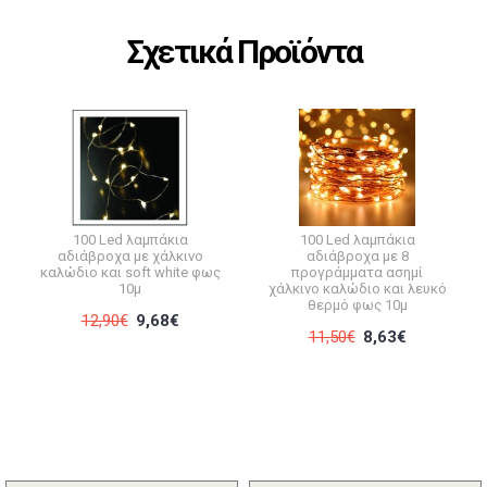
Σχετικά Προϊόντα
100 Led λαμπάκια
100 Led λαμπάκια
αδιάβροχα με χάλκινο
αδιάβροχα με 8
καλώδιο και soft white φως
προγράμματα ασημί
10μ
χάλκινο καλώδιο και λευκό
θερμό φως 10μ
12,90€
9,68€
11,50€
8,63€