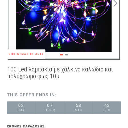
CHRISTMAS IN JULY
100 Led λαμπάκια με χάλκινο καλώδιο και
πολύχρωμο φως 10μ
THIS OFFER ENDS IN:
02
07
58
42
DAY
HOUR
MIN
SEC
ΧΡΟΝΟΣ ΠΑΡΑΔΟΣΗΣ: