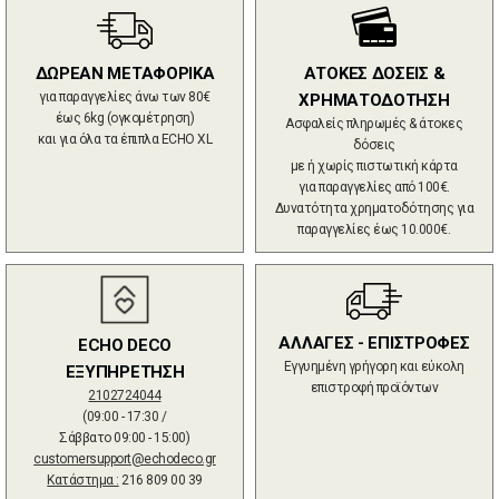
ΔΩΡΕΑΝ ΜΕΤΑΦΟΡΙΚΑ
ΑΤΟΚΕΣ ΔΟΣΕΙΣ &
για παραγγελίες άνω των 80€
ΧΡΗΜΑΤΟΔΟΤΗΣΗ
έως 6kg (ογκομέτρηση)
Ασφαλείς πληρωμές & άτοκες
και για όλα τα έπιπλα ECHO XL
δόσεις
με ή χωρίς πιστωτική κάρτα
για παραγγελίες από 100€.
Δυνατότητα χρηματοδότησης για
παραγγελίες έως 10.000€.
ΑΛΛΑΓΕΣ - ΕΠΙΣΤΡΟΦΕΣ
ECHO DECO
Εγγυημένη γρήγορη και εύκολη
ΕΞΥΠΗΡΕΤΗΣΗ
επιστροφή προϊόντων
2102724044
(09:00 - 17:30 /
Σάββατο 09:00 - 15:00)
customersupport@echodeco.gr
Κατάστημα :
216 809 00 39