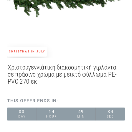
CHRISTMAS IN JULY
Xριστουγεννιάτικη διακοσμητική γιρλάντα
σε πράσινο χρώμα με μεικτό φύλλωμα PE-
PVC 270 εκ
THIS OFFER ENDS IN:
00
14
49
34
DAY
HOUR
MIN
SEC