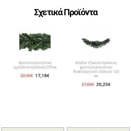
Σχετικά Προϊόντα
Χριστουγεννιάτικη
Κλάδα τζακιού πράσινη
γιρλάντα πράσινη 270 εκ
χριστουγεννιάτικο
διακοσμητικό τζακιού 120
22,90€
17,18€
εκ
27,00€
20,25€