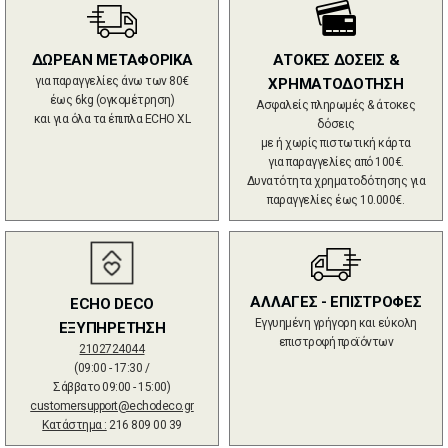
ΔΩΡΕΑΝ ΜΕΤΑΦΟΡΙΚΑ
ΑΤΟΚΕΣ ΔΟΣΕΙΣ &
για παραγγελίες άνω των 80€
ΧΡΗΜΑΤΟΔΟΤΗΣΗ
έως 6kg (ογκομέτρηση)
Ασφαλείς πληρωμές & άτοκες
και για όλα τα έπιπλα ECHO XL
δόσεις
με ή χωρίς πιστωτική κάρτα
για παραγγελίες από 100€.
Δυνατότητα χρηματοδότησης για
παραγγελίες έως 10.000€.
ΑΛΛΑΓΕΣ - ΕΠΙΣΤΡΟΦΕΣ
ECHO DECO
Εγγυημένη γρήγορη και εύκολη
ΕΞΥΠΗΡΕΤΗΣΗ
επιστροφή προϊόντων
2102724044
(09:00 - 17:30 /
Σάββατο 09:00 - 15:00)
customersupport@echodeco.gr
Κατάστημα :
216 809 00 39