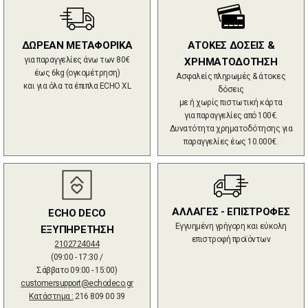
ΔΩΡΕΑΝ ΜΕΤΑΦΟΡΙΚΑ
ΑΤΟΚΕΣ ΔΟΣΕΙΣ &
για παραγγελίες άνω των 80€
ΧΡΗΜΑΤΟΔΟΤΗΣΗ
έως 6kg (ογκομέτρηση)
Ασφαλείς πληρωμές & άτοκες
και για όλα τα έπιπλα ECHO XL
δόσεις
με ή χωρίς πιστωτική κάρτα
για παραγγελίες από 100€.
Δυνατότητα χρηματοδότησης για
παραγγελίες έως 10.000€.
ΑΛΛΑΓΕΣ - ΕΠΙΣΤΡΟΦΕΣ
ECHO DECO
Εγγυημένη γρήγορη και εύκολη
ΕΞΥΠΗΡΕΤΗΣΗ
επιστροφή προϊόντων
2102724044
(09:00 - 17:30 /
Σάββατο 09:00 - 15:00)
customersupport@echodeco.gr
Κατάστημα :
216 809 00 39