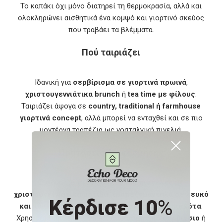
Το καπάκι όχι μόνο διατηρεί τη θερμοκρασία, αλλά και
ολοκληρώνει αισθητικά ένα κομψό και γιορτινό σκεύος
που τραβάει τα βλέμματα.
Πού ταιριάζει
Ιδανική για
σερβίρισμα σε γιορτινά πρωινά
,
χριστουγεννιάτικα brunch
ή
tea time με φίλους
.
Ταιριάζει άψογα σε
country, traditional ή farmhouse
γιορτινά concept
, αλλά μπορεί να ενταχθεί και σε πιο
μοντέρνα τραπέζια ως νοσταλγική πινελιά.
Προτάσεις Διακόσμησης
Συνδυάστε τη με
κούπες και πιατέλες με
χριστουγεννιάτικα μοτίβα
,
τραπεζομάντηλα σε λευκό
Κέρδισε 10
%
και κόκκινο
, και
στολισμένα δισκάκια με μπισκότα
.
Χρησιμοποιήστε την και ως
διακοσμητικό σερβίτσιο
ή