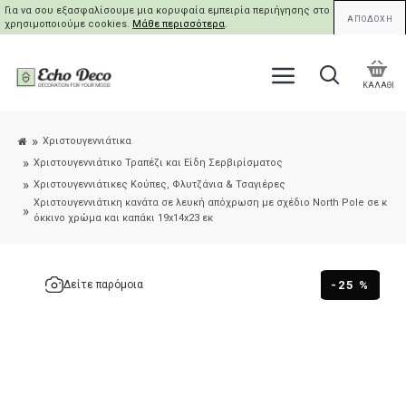
Για να σου εξασφαλίσουμε μια κορυφαία εμπειρία περιήγησης στο site μας,
ΑΠΟΔΟΧΗ
χρησιμοποιούμε cookies.
Μάθε περισσότερα
.
ΚΑΛΑΘΙ
Χριστουγεννιάτικα
Χριστουγεννιάτικο Τραπέζι και Είδη Σερβιρίσματος
Χριστουγεννιάτικες Κούπες, Φλυτζάνια & Τσαγιέρες
Χριστουγεννιάτικη κανάτα σε λευκή απόχρωση με σχέδιο North Pole σε κ
όκκινο χρώμα και καπάκι 19x14x23 εκ
-25 %
Δείτε παρόμοια