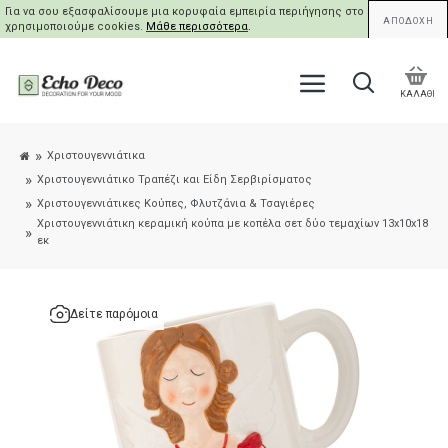
Για να σου εξασφαλίσουμε μια κορυφαία εμπειρία περιήγησης στο site μας,
ΑΠΟΔΟΧΗ
χρησιμοποιούμε cookies.
Μάθε περισσότερα
.
ΚΑΛΑΘΙ
Χριστουγεννιάτικα
Χριστουγεννιάτικο Τραπέζι και Είδη Σερβιρίσματος
Χριστουγεννιάτικες Κούπες, Φλυτζάνια & Τσαγιέρες
Χριστουγεννιάτικη κεραμική κούπα με κοπέλα σετ δύο τεμαχίων 13x10x18
εκ
Δείτε παρόμοια