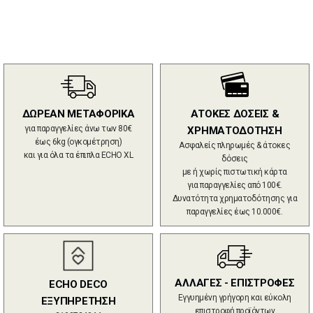
ΔΩΡΕΑΝ ΜΕΤΑΦΟΡΙΚΑ
ΑΤΟΚΕΣ ΔΟΣΕΙΣ &
για παραγγελίες άνω των 80€
ΧΡΗΜΑΤΟΔΟΤΗΣΗ
έως 6kg (ογκομέτρηση)
Ασφαλείς πληρωμές & άτοκες
και για όλα τα έπιπλα ECHO XL
δόσεις
με ή χωρίς πιστωτική κάρτα
για παραγγελίες από 100€.
Δυνατότητα χρηματοδότησης για
παραγγελίες έως 10.000€.
ΑΛΛΑΓΕΣ - ΕΠΙΣΤΡΟΦΕΣ
ECHO DECO
Εγγυημένη γρήγορη και εύκολη
ΕΞΥΠΗΡΕΤΗΣΗ
επιστροφή προϊόντων