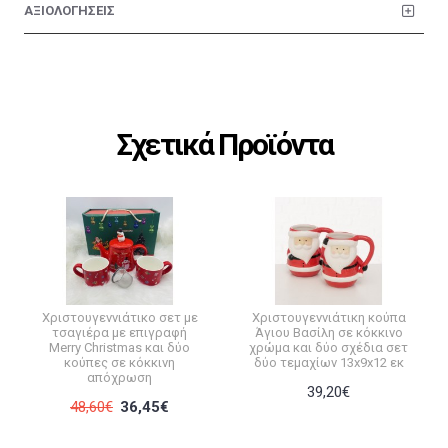
ΑΞΙΟΛΟΓΗΣΕΙΣ
Σχετικά Προϊόντα
Χριστουγεννιάτικο σετ με
Χριστουγεννιάτικη κούπα
τσαγιέρα με επιγραφή
Άγιου Βασίλη σε κόκκινο
Merry Christmas και δύο
χρώμα και δύο σχέδια σετ
κούπες σε κόκκινη
δύο τεμαχίων 13x9x12 εκ
απόχρωση
39,20€
48,60€
36,45€