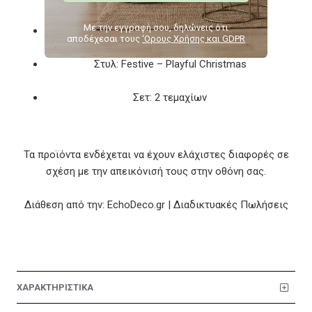
Με την εγγραφή σου, δηλώνεις ότι
Χρώμα: Πολύχρωμο
αποδέχεσαι τους
‘Ορους Χρήσης και GDPR
Στυλ: Festive – Playful Christmas
Σετ: 2 τεμαχίων
Τα προϊόντα ενδέχεται να έχουν ελάχιστες διαφορές σε
σχέση με την απεικόνισή τους στην οθόνη σας.
Διάθεση από την: EchoDeco.gr | Διαδικτυακές Πωλήσεις
ΧΑΡΑΚΤΗΡΙΣΤΙΚΑ