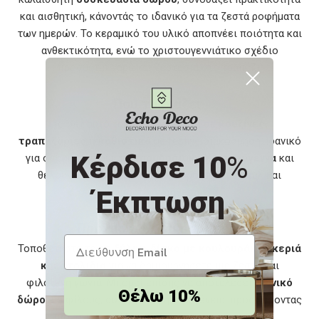
και αισθητική, κάνοντάς το ιδανικό για τα ζεστά ροφήματα
των ημερών. Το κεραμικό του υλικό αποπνέει ποιότητα και
ανθεκτικότητα, ενώ το χριστουγεννιάτικο σχέδιο
προσθέτει χαρά και ζεστασιά στο τραπέζι.
Πού ταιριάζει
Το σετ αυτό ταιριάζει υπέροχα σε
κουζίνες,
τραπεζαρίες ή καθιστικά
με festive διακόσμηση. Ιδανικό
Κέρδισε 10
%
για όσους αγαπούν τα
παραδοσιακά Χριστούγεννα
και
θέλουν να απολαμβάνουν κάθε ρόφημα με στυλ και
Έκπτωση
γιορτινή διάθεση.
Προτάσεις Διακόσμησης
Τοποθετήστε το σε
ξύλινο δίσκο με κουλουράκια, κεριά
και στολίδια
για να δημιουργήσετε μια ζεστή και
φιλόξενη γωνιά. Μπορεί επίσης να αποτελέσει
ιδανικό
Θέλω 10%
δώρο
για φίλους, συνεργάτες ή οικογένεια, προσφέροντας
μια στιγμή απόλαυσης μέσα στο πνεύμα των