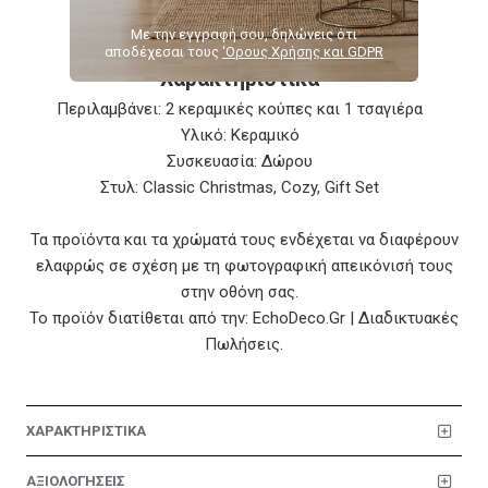
Χριστουγέννων.
Με την εγγραφή σου, δηλώνεις ότι
αποδέχεσαι τους
‘Ορους Χρήσης και GDPR
Χαρακτηριστικά
Περιλαμβάνει: 2 κεραμικές κούπες και 1 τσαγιέρα
Υλικό: Κεραμικό
Συσκευασία: Δώρου
Στυλ: Classic Christmas, Cozy, Gift Set
Τα προϊόντα και τα χρώματά τους ενδέχεται να διαφέρουν
ελαφρώς σε σχέση με τη φωτογραφική απεικόνισή τους
στην οθόνη σας.
Το προϊόν διατίθεται από την: EchoDeco.Gr | Διαδικτυακές
Πωλήσεις.
ΧΑΡΑΚΤΗΡΙΣΤΙΚΑ
ΑΞΙΟΛΟΓΗΣΕΙΣ