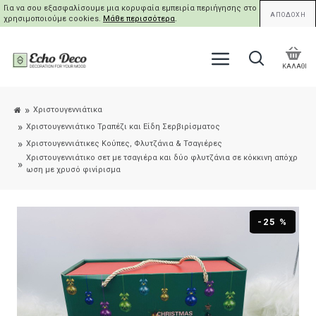
Για να σου εξασφαλίσουμε μια κορυφαία εμπειρία περιήγησης στο site μας,
ΑΠΟΔΟΧΗ
χρησιμοποιούμε cookies.
Μάθε περισσότερα
.
ΚΑΛΑΘΙ
Χριστουγεννιάτικα
Χριστουγεννιάτικο Τραπέζι και Είδη Σερβιρίσματος
Χριστουγεννιάτικες Κούπες, Φλυτζάνια & Τσαγιέρες
Χριστουγεννιάτικο σετ με τσαγιέρα και δύο φλυτζάνια σε κόκκινη απόχρ
ωση με χρυσό φινίρισμα
-25 %