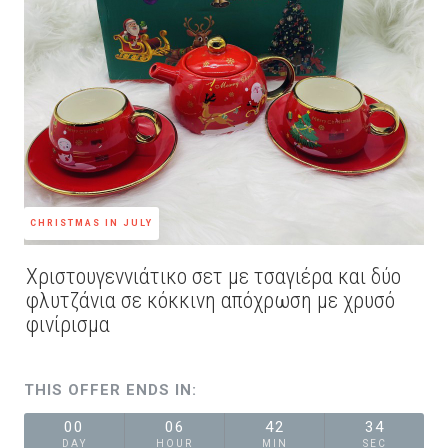
CHRISTMAS IN JULY
Χριστουγεννιάτικο σετ με τσαγιέρα και δύο
φλυτζάνια σε κόκκινη απόχρωση με χρυσό
φινίρισμα
THIS OFFER ENDS IN:
00
06
42
34
DAY
HOUR
MIN
SEC