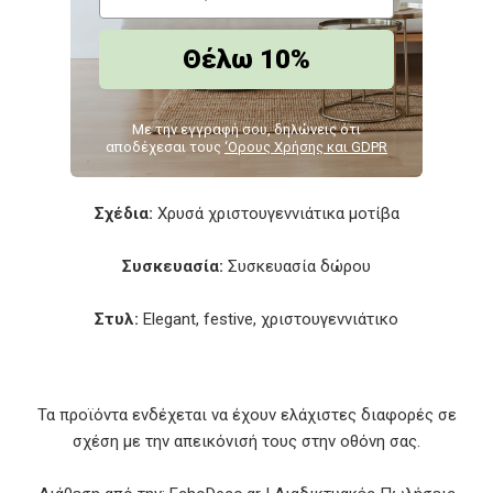
Θέλω 10%
Χαρακτηριστικά
Περιεχόμενο:
Τσαγιέρα και 2 φλιτζάνια
Με την εγγραφή σου, δηλώνεις ότι
αποδέχεσαι τους
‘Ορους Χρήσης και GDPR
Χρώμα:
Κόκκινο με χρυσές λεπτομέρειες
Σχέδια:
Χρυσά χριστουγεννιάτικα μοτίβα
Συσκευασία:
Συσκευασία δώρου
Στυλ:
Elegant, festive, χριστουγεννιάτικο
Τα προϊόντα ενδέχεται να έχουν ελάχιστες διαφορές σε
σχέση με την απεικόνισή τους στην οθόνη σας.