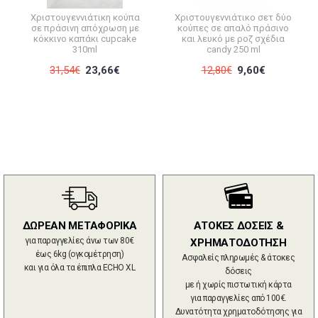
Χριστουγεννιάτικη κούπα
Χριστουγεννιάτικο σετ δύο
σε πράσινη απόχρωση με
κούπες σε απαλό πράσινο
κόκκινο καπάκι cupcake
και λευκό με ροζ σχέδια
310ml
candy 250 ml
31,54€
23,66€
12,80€
9,60€
ΔΩΡΕΑΝ ΜΕΤΑΦΟΡΙΚΑ
ΑΤΟΚΕΣ ΔΟΣΕΙΣ &
για παραγγελίες άνω των 80€
ΧΡΗΜΑΤΟΔΟΤΗΣΗ
έως 6kg (ογκομέτρηση)
Ασφαλείς πληρωμές & άτοκες
και για όλα τα έπιπλα ECHO XL
δόσεις
με ή χωρίς πιστωτική κάρτα
για παραγγελίες από 100€.
Δυνατότητα χρηματοδότησης για