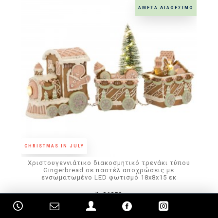
ΆΜΕΣΑ ΔΙΑΘΈΣΙΜΟ
CHRISTMAS IN JULY
Χριστουγεννιάτικο διακοσμητικό τρενάκι τύπου
Gingerbread σε παστέλ αποχρώσεις με
ενσωματωμένο LED φωτισμό 18x8x15 εκ
IL-86350
23,80€
17,85€