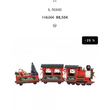
εκ
IL-90440
118,00€
88,50€
-25 %