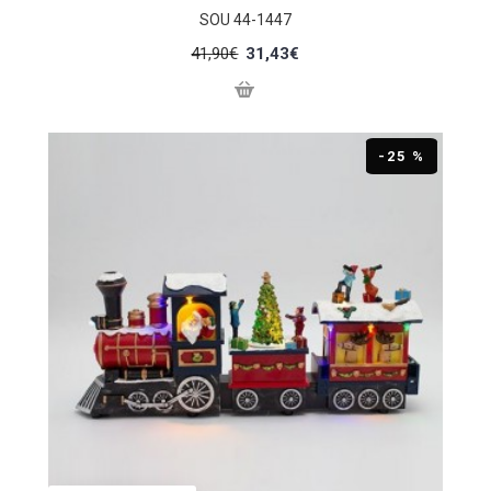
SOU 44-1447
41,90€
31,43€
-25 %