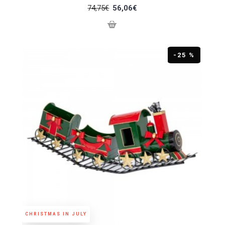
74,75€
56,06€
-25 %
CHRISTMAS IN JULY