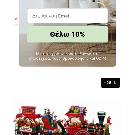
CHRISTMAS IN JULY
Χριστουγεννιάτικο τρενάκι με κινούμενη
Θέλω 10%
παράσταση, μουσική και Led φως 45x21x38 εκ
CD24-HC22B
Με την εγγραφή σου, δηλώνεις ότι
297,84€
223,38€
αποδέχεσαι τους
‘Ορους Χρήσης και GDPR
-25 %