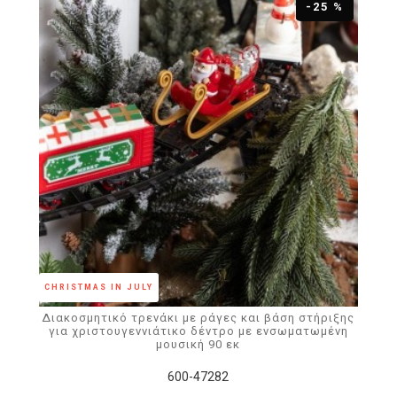
-25 %
CHRISTMAS IN JULY
Διακοσμητικό τρενάκι με ράγες και βάση στήριξης
για χριστουγεννιάτικο δέντρο με ενσωματωμένη
μουσική 90 εκ
600-47282