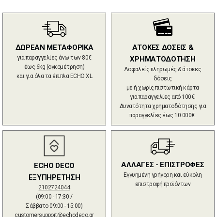
ΔΩΡΕΑΝ ΜΕΤΑΦΟΡΙΚΑ
ΑΤΟΚΕΣ ΔΟΣΕΙΣ &
για παραγγελίες άνω των 80€
ΧΡΗΜΑΤΟΔΟΤΗΣΗ
έως 6kg (ογκομέτρηση)
Ασφαλείς πληρωμές & άτοκες
και για όλα τα έπιπλα ECHO XL
δόσεις
με ή χωρίς πιστωτική κάρτα
για παραγγελίες από 100€.
Δυνατότητα χρηματοδότησης για
παραγγελίες έως 10.000€.
ΑΛΛΑΓΕΣ - ΕΠΙΣΤΡΟΦΕΣ
ECHO DECO
Εγγυημένη γρήγορη και εύκολη
ΕΞΥΠΗΡΕΤΗΣΗ
επιστροφή προϊόντων
2102724044
(09:00 - 17:30 /
Σάββατο 09:00 - 15:00)
customersupport@echodeco.gr