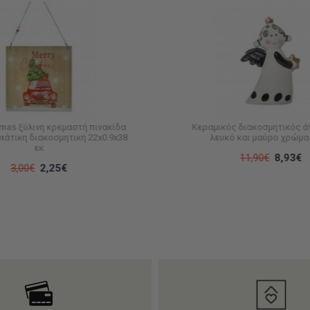
tmas ξύλινη κρεμαστή πινακίδα
Κεραμικός διακοσμητικός ά
ιάτικη διακοσμητική 22x0.9x38
λευκό και μαύρο χρώμα 
εκ
11,90€
8,93€
3,00€
2,25€