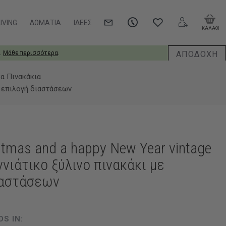
IVING
ΔΩΜΆΤΙΑ
ΙΔΈΕΣ
ΚΑΛΑΘΙ
ΑΠΟΔΟΧΗ
.
Μάθε περισσότερα
.
κα Πινακάκια
ε επιλογή διαστάσεων
stmas and a happy New Year vintage
νιάτικο ξύλινο πινακάκι με
ιαστάσεων
DS IN: