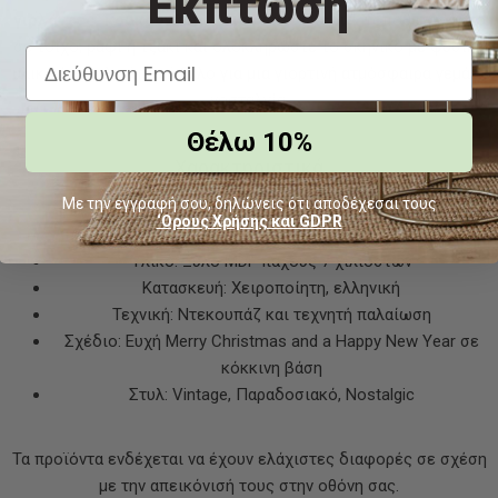
Έκπτωση
γιρλάντες, κουκουνάρια και κόκκινα κεριά
. Τοποθετήστε το
σε τοίχο, ράφι ή τζάκι και ολοκληρώστε το σκηνικό με φυσικά
υλικά όπως λινάτσα ή ξύλο για μια γιορτινή ατμόσφαιρα γεμάτη
νοσταλγία.
Θέλω 10%
Χαρακτηριστικά
Με την εγγραφή σου, δηλώνεις ότι αποδέχεσαι τους
‘Ορους Χρήσης και GDPR
Διαστάσεις: 25x20 εκ. ή 48x32 εκ.
Υλικό: Ξύλο MDF πάχους 7 χιλιοστών
Κατασκευή: Χειροποίητη, ελληνική
Τεχνική: Ντεκουπάζ και τεχνητή παλαίωση
Σχέδιο: Ευχή Merry Christmas and a Happy New Year σε
κόκκινη βάση
Στυλ: Vintage, Παραδοσιακό, Nostalgic
Τα προϊόντα ενδέχεται να έχουν ελάχιστες διαφορές σε σχέση
με την απεικόνισή τους στην οθόνη σας.