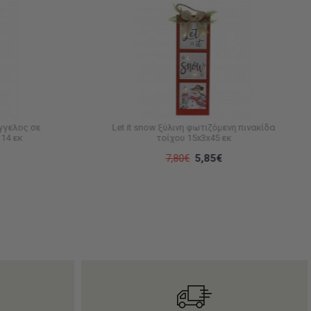
γγελος σε
Let it snow ξύλινη φωτιζόμενη πινακίδα
14 εκ
τοίχου 15x3x45 εκ
7,80€
5,85€