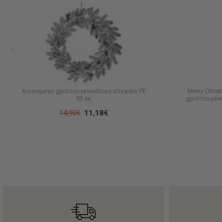
Χιονισμένο χριστουγεννιάτικο στεφάνι PE
Merry Chris
53 εκ
χριστουγενν
14,90€
11,18€