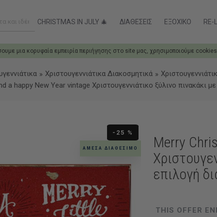
CHRISTMAS IN JULY 🎄
ΔΙΑΘΈΣΕΙΣ
ΕΞΟΧΙΚΌ
RE-L
σουμε μια κορυφαία εμπειρία περιήγησης στο site μας, χρησιμοποιούμε cookies
υγεννιάτικα
Χριστουγεννιάτικα Διακοσμητικά
Χριστουγεννιάτι
nd a happy New Year vintage Χριστουγεννιάτικο ξύλινο πινακάκι μ
-25 %
Merry Chri
ΆΜΕΣΑ ΔΙΑΘΈΣΙΜΟ
Χριστουγεν
επιλογή δ
THIS OFFER EN