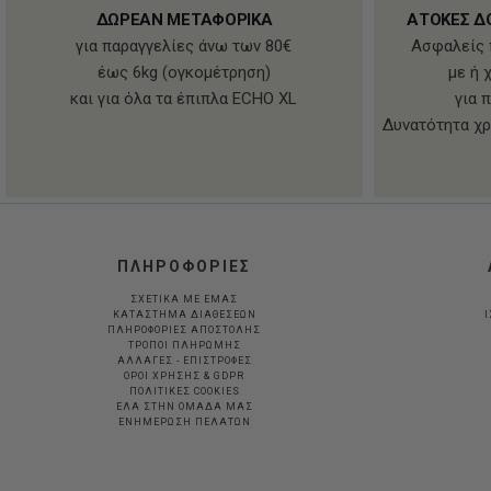
ΔΩΡΕΑΝ ΜΕΤΑΦΟΡΙΚΑ
ΑΤΟΚΕΣ Δ
για παραγγελίες άνω των 80€
Ασφαλείς 
έως 6kg (ογκομέτρηση)
με ή 
και για όλα τα έπιπλα ECHO XL
για 
Δυνατότητα χρ
ΠΛΗΡΟΦΟΡΙΕΣ
ΣΧΕΤΙΚΑ ΜΕ ΕΜΑΣ
ΚΑΤΑΣΤΗΜΑ ΔΙΑΘΕΣΕΩΝ
Ι
ΠΛΗΡΟΦΟΡΙΕΣ ΑΠΟΣΤΟΛΗΣ
ΤΡΟΠΟΙ ΠΛΗΡΩΜΗΣ
ΑΛΛΑΓΕΣ - ΕΠΙΣΤΡΟΦΕΣ
ΟΡΟΙ ΧΡΗΣΗΣ & GDPR
ΠΟΛΙΤΙΚΕΣ COOKIES
ΕΛΑ ΣΤΗΝ ΟΜΑΔΑ ΜΑΣ
ΕΝΗΜΕΡΩΣΗ ΠΕΛΑΤΩΝ