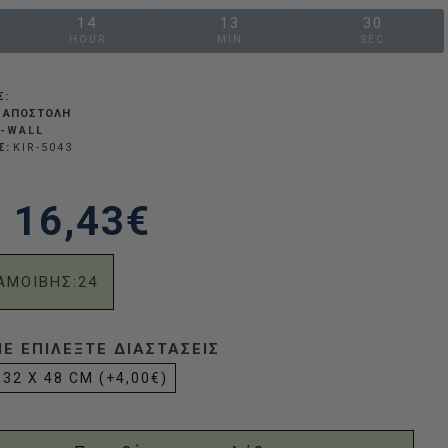
14
13
29
HOUR
MIN
SEC
Σ:
 ΑΠΟΣΤΟΛΉ
-WALL
Σ:
KIR-5043
16,43€
ΑΜΟΙΒΗΣ:
24
 ΕΠΙΛΈΞΤΕ ΔΙΑΣΤΆΣΕΙΣ
32 X 48 CM
(+4,00€)