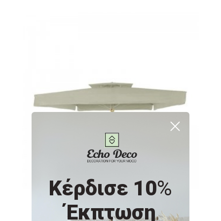
Κέρδισε 10
%
Αδιάβροχο τετράγωνο ανταλλακτικό πανί
ομπρέλας εκρού 400x400 εκ
Έκπτωση
BL 200-86-005