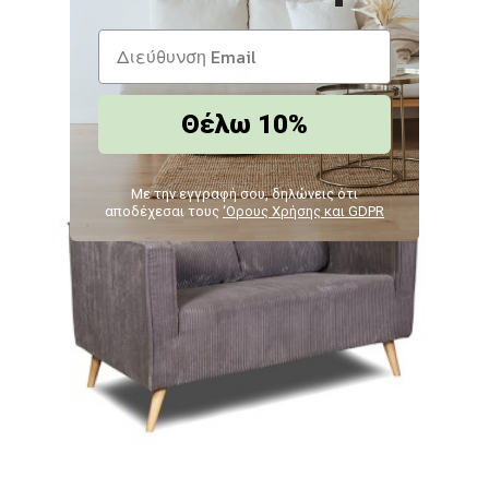
171,60€
Θέλω 10%
Με την εγγραφή σου, δηλώνεις ότι
αποδέχεσαι τους
‘Ορους Χρήσης και GDPR