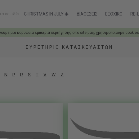
CHRISTMAS IN JULY 🎄
ΔΙΑΘΈΣΕΙΣ
ΕΞΟΧΙΚΌ
RE-L
σουμε μια κορυφαία εμπειρία περιήγησης στο site μας, χρησιμοποιούμε cookies
ΕΥΡΕΤΉΡΙΟ ΚΑΤΑΣΚΕΥΑΣΤΏΝ
N
P
R
S
T
V
W
Z