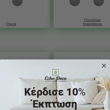
Christmas
Check
Inspirations
Κέρδισε 10
%
Έκπτωση