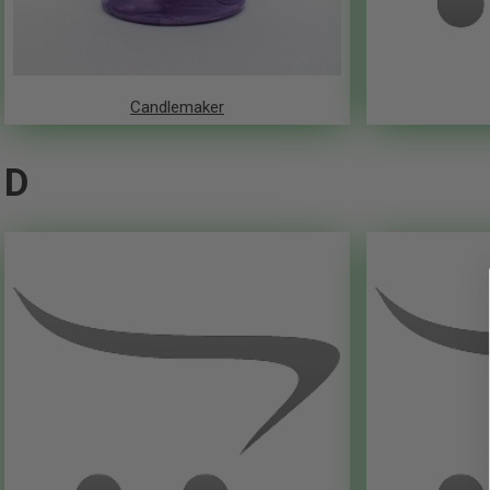
Candlemaker
D