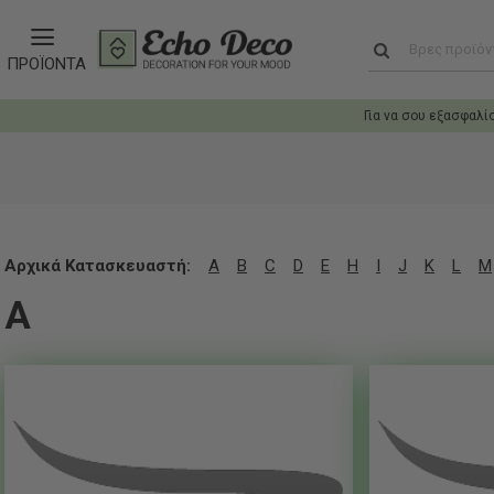
ΠΡΟΪΟΝΤΑ
Για να σου εξασφαλί
Αρχικά Κατασκευαστή:
A
B
C
D
E
H
I
J
K
L
M
A