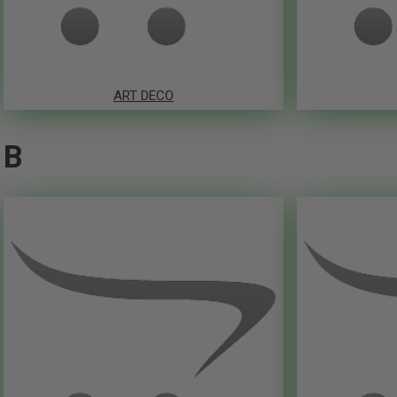
ART DECO
B