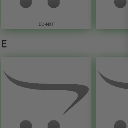
DC-NXT
E