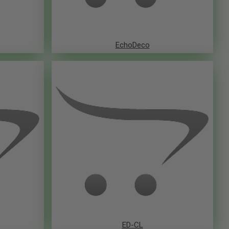
EchoDeco
ED-CL