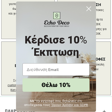
για παραγγελίες άνω των 80€
ΧΡΗΜΑΤΟΔΟΤΗΣΗ
έως 6kg (ογκομέτρηση)
Ασφαλείς πληρωμές & άτοκες
και για όλα τα έπιπλα ECHO XL
δόσεις
με ή χωρίς πιστωτική κάρτα
για παραγγελίες από 100€.
Δυνατότητα χρηματοδότησης για
παραγγελίες έως 10.000€.
Κέρδισε 10
%
Έκπτωση
ΑΛΛΑΓΕΣ - ΕΠΙΣΤΡΟΦΕΣ
ECHO DECO
Εγγυημένη γρήγορη και εύκολη
ΕΞΥΠΗΡΕΤΗΣΗ
επιστροφή προϊόντων
2102724044
(09:00 - 17:30 /
Σάββατο 09:00 - 15:00)
Θέλω 10%
customersupport@echodeco.gr
Κατάστημα :
216 809 00 39
Με την εγγραφή σου, δηλώνεις ότι
αποδέχεσαι τους
‘Ορους Χρήσης και GDPR
ΠΛΗΡΟΦΟΡΙΕΣ