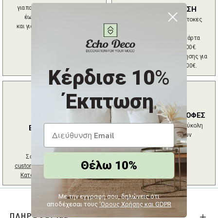
για παραγγελίες άνω των 80€
ΧΡΗΜΑΤΟΔΟΤΗΣΗ
έως 6kg (ογκομέτρηση)
Ασφαλείς πληρωμές & άτοκες
και για όλα τα έπιπλα ECHO XL
δόσεις
με ή χωρίς πιστωτική κάρτα
για παραγγελίες από 100€.
Δυνατότητα χρηματοδότησης για
παραγγελίες έως 10.000€.
Κέρδισε 10
%
Έκπτωση
ΑΛΛΑΓΕΣ - ΕΠΙΣΤΡΟΦΕΣ
ECHO DECO
Εγγυημένη γρήγορη και εύκολη
ΕΞΥΠΗΡΕΤΗΣΗ
επιστροφή προϊόντων
2102724044
(09:00 - 17:30 /
Σάββατο 09:00 - 15:00)
Θέλω 10%
customersupport@echodeco.gr
Κατάστημα :
216 809 00 39
Με την εγγραφή σου, δηλώνεις ότι
αποδέχεσαι τους
‘Ορους Χρήσης και GDPR
ΠΛΗΡΟΦΟΡΙΕΣ