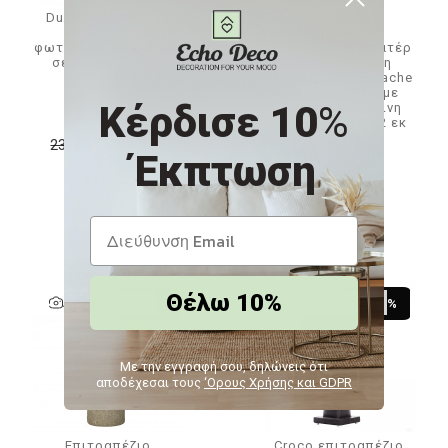
Duchessa γυάλινο
Fajra Raffia
επιτραπέζιο
επιτραπέζιο
φωτιστικό με καπέλο
φωτιστικό λαμπατέρ
σε λευκό χρώμα
με χειροποίητη
36x64 εκ
τεχνική papier mache
και νήμα raffia με
Κέρδισε 10
%
λευκή και πράσινη
IL/DUCHESSA
απόχρωση 39x62 εκ
232,00€
208,80€
Έκπτωση
SLW-0880007
176,80€
Θέλω 10%
Δείτε παρόμοια
Δείτε παρόμοια
-10 %
-15 %
Με την εγγραφή σου, δηλώνεις ότι
αποδέχεσαι τους
‘Ορους Χρήσης και GDPR
Επιτραπέζιο
Croco επιτραπέζιο