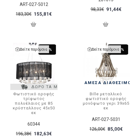
ART-027-5012
98,33€
91,44€
183,30€
155,81€
Δείτε παρόμοια
Δείτε παρόμοια
-7 %
-33 %
ΆΜΕΣΑ ΔΙΑΘΈΣΙΜΟ
ΔΩΡΟ ΤΑ ΜΕΤΑΦΟΡΙΚΑ
Φωτιστικό οροφής
Bille μεταλλικό
τρίφωτος
φωτιστικό οροφής
πολυέλαιος με 85
μονόφωτο γκρι 39x65
κρύσταλλους 45x50
εκ
εκ
ART-027-5031
60344
126,00€
85,00€
196,38€
182,63€