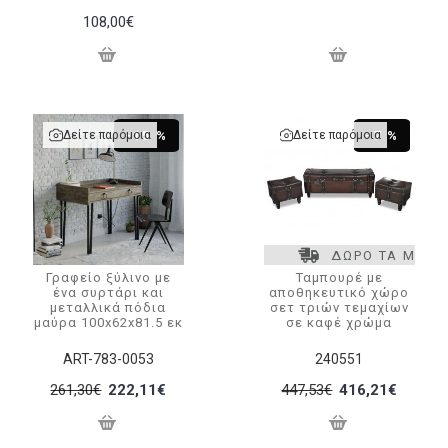
108,00€
Δείτε παρόμοια
Δείτε παρόμοια
-15 %
-7 %
ΔΩΡΟ ΤΑ ΜΕΤΑ
Γραφείο ξύλινο με
Ταμπουρέ με
ένα συρτάρι και
αποθηκευτικό χώρο
μεταλλικά πόδια
σετ τριών τεμαχίων
μαύρα 100x62x81.5 εκ
σε καφέ χρώμα
ART-783-0053
240551
261,30€
222,11€
447,53€
416,21€