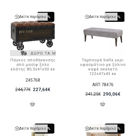
Δείτε παρόμοια
Δείτε παρόμοια
-7 %
-15 %
ΔΩΡΟ ΤΑ ΜΕΤΑΦΟΡΙΚΑ
Πάγκος αποθήκευσης
Ταμπουρέ bella γκρι
από μασίφ ξύλο
υφασμάτινο με ξύλινο
ελάτης 80,5x41x50 εκ
καφέ σκελετό
122x47x43 εκ
245768
ART-78476
244,77€
227,64€
341,25€
290,06€
Δείτε παρόμοια
Δείτε παρόμοια
-15 %
-31 %