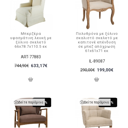
Μπερζέρα
Πολυθρόνα με ξύλινο
υφασμάτινη λευκή με
σκαλιστό σκελετό με
ξύλινο σκελετό
καπιτονέ επένδυση
66x78.7x110.5 εκ
σε μπεζ απόχρωση
61x61x71 εκ
ART-77883
IL-89087
744,90€
633,17€
290,00€
199,00€
Δείτε παρόμοια
Δείτε παρόμοια
-37 %
-27 %