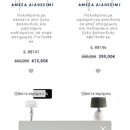
ΆΜΕΣΑ ΔΙΑΘΈΣΙΜΟ
ΆΜΕΣΑ ΔΙΑΘΈΣΙΜΟ
Πολυθρόνα με
Πολυθρόνα με
σκελετό από ξύλο
υφασμάτινη επένδυση
βελανιδιάς και
σε μπεζ απόχρωση
μαξιλάρια
και ποδαράκια από
καθίσματος σε καφέ
ξύλο βελανιδιάς
απόχρωση 71x73x84
68x73x90 εκ
εκ
IL-88146
IL-88141
550,00€
399,00€
660,00€
415,00€
Δείτε παρόμοια
Δείτε παρόμοια
-10 %