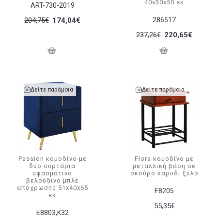
40x30x50 εκ
ART-730-2019
204,75€
174,04€
286517
237,26€
220,65€
Δείτε παρόμοια
Δείτε παρόμοια
Passion κομοδίνο με
Flora κομοδίνο με
δύο συρτάρια
μεταλλική βάση σε
υφασμάτινο
σκούρο καρυδί ξύλο
βελούδινο μπλε
απόχρωσης 51x40x65
Ε8205
εκ
55,35€
Ε8803,Κ32