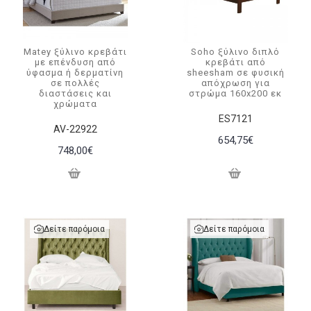
Matey ξύλινο κρεβάτι
Soho ξύλινο διπλό
με επένδυση από
κρεβάτι από
ύφασμα ή δερματίνη
sheesham σε φυσική
σε πολλές
απόχρωση για
διαστάσεις και
στρώμα 160x200 εκ
χρώματα
ΕS7121
AV-22922
654,75€
748,00€
Δείτε παρόμοια
Δείτε παρόμοια