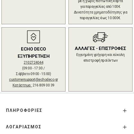
με ή χωρίς πιστωτική κάρτα
για παραγγελίες από 100€.
Δυνατότητα χρηματοδότησης για
παραγγελίες έως 10.000€.
ΑΛΛΑΓΕΣ - ΕΠΙΣΤΡΟΦΕΣ
ECHO DECO
Εγγυημένη γρήγορη και εύκολη
ΕΞΥΠΗΡΕΤΗΣΗ
επιστροφή προϊόντων
2102724044
(09:00 - 17:30 /
Σάββατο 09:00 - 15:00)
customersupport@echodeco.gr
Κατάστημα :
216 809 00 39
ΠΛΗΡΟΦΟΡΙΕΣ
ΛΟΓΑΡΙΑΣΜΟΣ