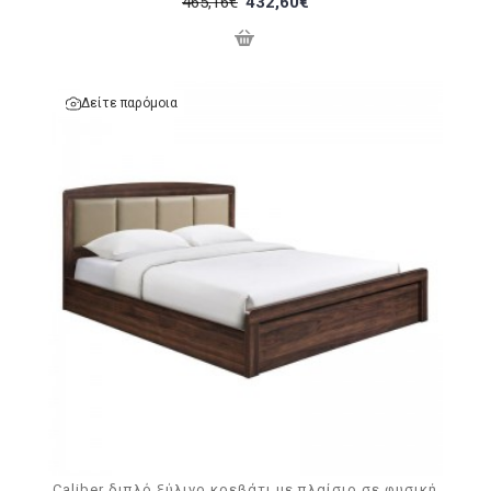
465,16€
432,60€
Δείτε παρόμοια
Caliber διπλό ξύλινο κρεβάτι με πλαίσιο σε φυσική