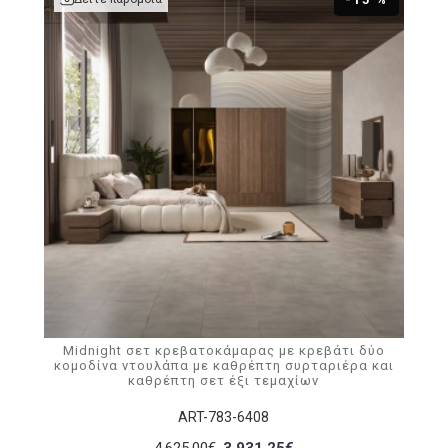
Midnight σετ κρεβατοκάμαρας με κρεβάτι δύο
κομοδίνα ντουλάπα με καθρέπτη συρταριέρα και
καθρέπτη σετ έξι τεμαχίων
ART-783-6408
4.625,00€
3.931,25€