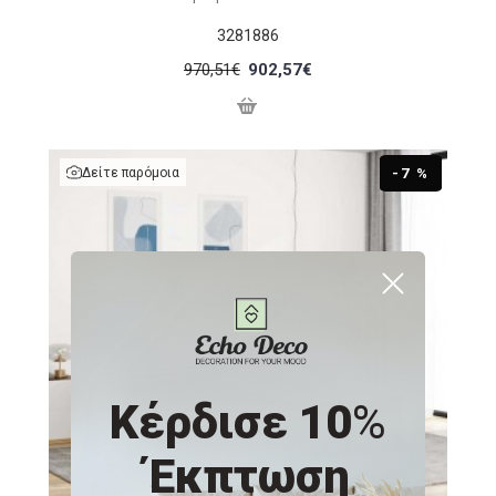
3281886
970,51€
902,57€
Δείτε παρόμοια
-7 %
Κέρδισε 10
%
Έκπτωση