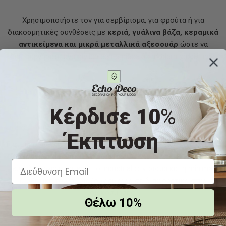
Χρησιμοποιήστε τον για σερβίρισμα, για φρούτα ή για
διακοσμητικές συνθέσεις με
κεριά, γυάλινα βάζα, κεραμικά
αντικείμενα και μικρά μεταλλικά αξεσουάρ
ώστε να
δημιουργήσετε ένα stylish centerpiece με modern χαρακτήρα.
Γιατί να τον επιλέξω;
Κέρδισε 10
%
Έκπτωση
Γιατί προσφέρει
πολυλειτουργικότητα, ανθεκτικότητα και
διαχρονικό design
. Είναι ιδανικός για καθημερινή χρήση και
εύκολη οργάνωση, ενώ το industrial φινίρισμα και η minimal
αισθητική του ταιριάζουν εύκολα σε διαφορετικά στυλ
διακόσμησης.
Θέλω 10%