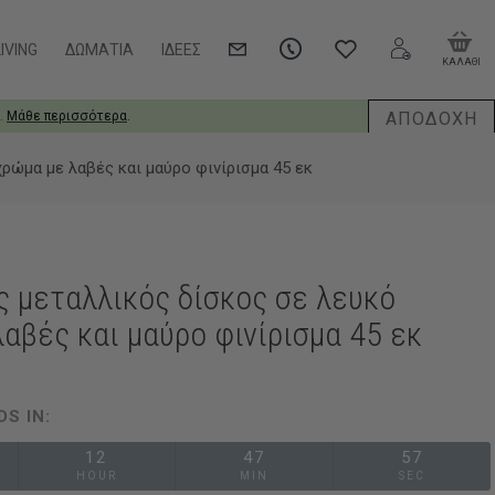
IVING
ΔΩΜΆΤΙΑ
ΙΔΈΕΣ
ΚΑΛΑΘΙ
ΑΠΟΔΟΧΗ
.
Μάθε περισσότερα
.
ρώμα με λαβές και μαύρο φινίρισμα 45 εκ
ς μεταλλικός δίσκος σε λευκό
αβές και μαύρο φινίρισμα 45 εκ
DS IN:
12
47
56
HOUR
MIN
SEC