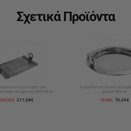
Σχετικά Προϊόντα
 ορθογώνιος με λαβές από
Ανοξείδωτος δίσκος με λαβέ
σε ασημί απόχρωση 54x33x8 εκ
χρώμα 38x6 εκ
235,20€
211,68€
78,50€
70,65€