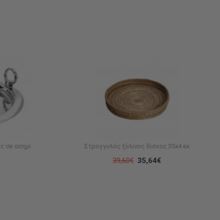
ς σε ασημί
Στρογγυλός ξύλινος δίσκος 35x4 εκ
39,60€
35,64€