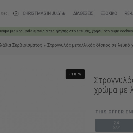
ες....
CHRISTMAS IN JULY 🎄
ΔΙΑΘΈΣΕΙΣ
ΕΞΟΧΙΚΌ
RE-L
σουμε μια κορυφαία εμπειρία περιήγησης στο site μας, χρησιμοποιούμε cookies
αλάθια Σερβιρίσματος
Στρογγυλός μεταλλικός δίσκος σε λευκό χ
-10 %
Στρογγυλό
χρώμα με λ
THIS OFFER EN
24
DAY