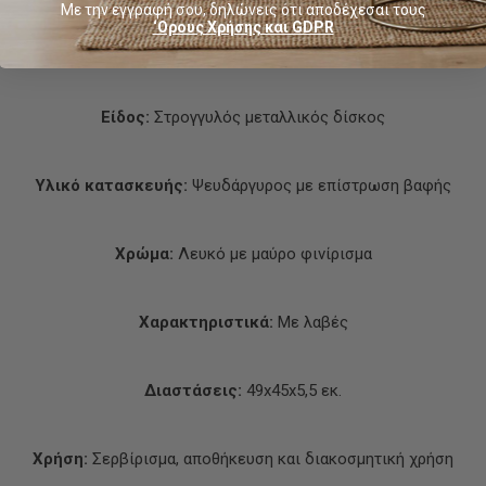
Με την εγγραφή σου, δηλώνεις ότι αποδέχεσαι τους
Χαρακτηριστικά
‘Ορους Χρήσης και GDPR
Είδος:
Στρογγυλός μεταλλικός δίσκος
Υλικό κατασκευής:
Ψευδάργυρος με επίστρωση βαφής
Χρώμα:
Λευκό με μαύρο φινίρισμα
Χαρακτηριστικά:
Με λαβές
Διαστάσεις:
49x45x5,5 εκ.
Χρήση:
Σερβίρισμα, αποθήκευση και διακοσμητική χρήση