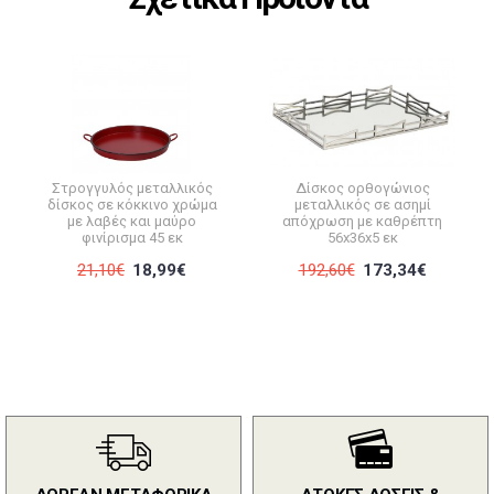
Στρογγυλός μεταλλικός
Δίσκος ορθογώνιος
δίσκος σε κόκκινο χρώμα
μεταλλικός σε ασημί
με λαβές και μαύρο
απόχρωση με καθρέπτη
φινίρισμα 45 εκ
56x36x5 εκ
21,10€
18,99€
192,60€
173,34€