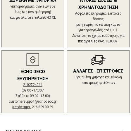
ΔΩΡΕΑΝ ΜΕΤΑΦΟΡΙΚΑ
ΑΤΟΚΕΣ ΔΟΣΕΙΣ &
για παραγγελίες άνω των 80€
ΧΡΗΜΑΤΟΔΟΤΗΣΗ
έως 6kg (ογκομέτρηση)
Ασφαλείς πληρωμές & άτοκες
και για όλα τα έπιπλα ECHO XL
δόσεις
με ή χωρίς πιστωτική κάρτα
για παραγγελίες από 100€.
Δυνατότητα χρηματοδότησης για
παραγγελίες έως 10.000€.
ΑΛΛΑΓΕΣ - ΕΠΙΣΤΡΟΦΕΣ
ECHO DECO
Εγγυημένη γρήγορη και εύκολη
ΕΞΥΠΗΡΕΤΗΣΗ
επιστροφή προϊόντων
2102724044
(09:00 - 17:30 /
Σάββατο 09:00 - 15:00)
customersupport@echodeco.gr
Κατάστημα :
216 809 00 39